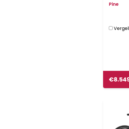
Pine
Vergeli
€
8.54