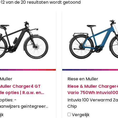
–12 van de 20 resultaten wordt getoond
 Muller
Riese en Muller
Muller Charger4 GT
Riese & Muller Charger
lle opties | R.a.w. en
Vario 750Wh Intuvia100
lack Matt
Verwarmd zad Petrol M
opties: -
Intuvia 100 Verwarmd Za
aanwijzers geïntegreerd
Chip
/toeter - Koplamp
jk
Vergelijk