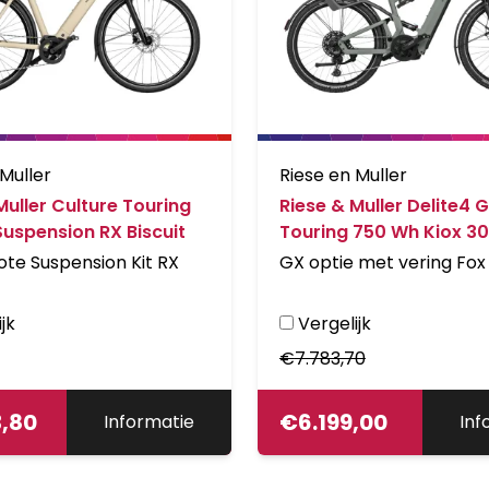
 Muller
Riese en Muller
Muller Culture Touring
Riese & Muller Delite4 
uspension RX Biscuit
Touring 750 Wh Kiox 3
GX/FOX RX Tundra Gre
te Suspension Kit RX
GX optie met vering Fox
jk
Vergelijk
€
7.783,70
3,80
€
6.199,00
Informatie
Inf