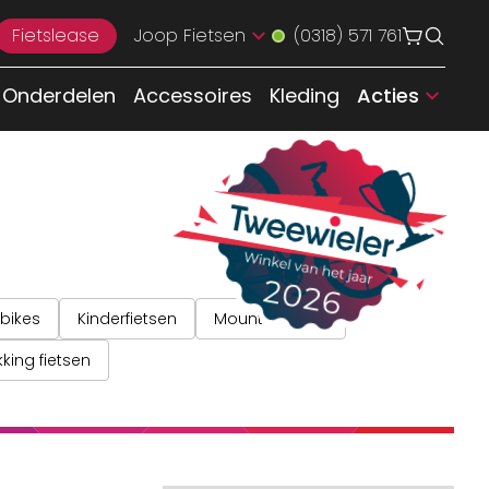
Fietslease
Joop Fietsen
(0318) 571 761
Onderdelen
Accessoires
Kleding
Acties
bikes
Kinderfietsen
Mountainbikes
king fietsen