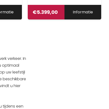
€
5.399,00
ormatie
Informatie
rk verkeer. In
 u optimaal
p uw leefstijl
lle beschikbare
indt u hier
u tijdens een