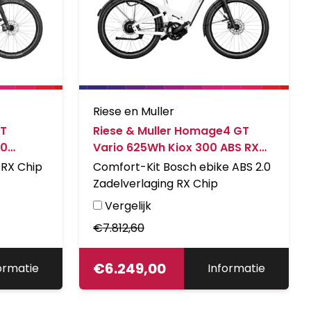
Riese en Muller
GT
Riese & Muller Homage4 GT
00
Vario 625Wh Kiox 300 ABS RX
y Matt
Comfort kit Pearl White
 RX Chip
Comfort-Kit Bosch ebike ABS 2.0
Zadelverlaging RX Chip
Vergelijk
€
7.812,60
€
6.249,00
ormatie
Informatie