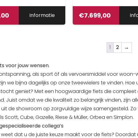
,00
€
7.699,00
Informatie
Inf
1
2
→
iets voor jouw wensen.
s ontspanning, als sport óf als vervoersmiddel voor woon-we
ijn we bijna dagelijks op onze tweewielers te vinden. Hoe
stocht geniet? Met een hoogwaardige fiets die compleet o
. Juist omdat we die kwaliteit zo belangrijk vinden, zijn a
 uit de showroom op zorgvuldige wijze samengesteld. Zo v
s Scott, Cube, Gazelle, Riese & Müller, Orbea en Simplon.
gespecialiseerde collega’s
 weet dat u de juiste keuze maakt voor de fiets? Doordat 