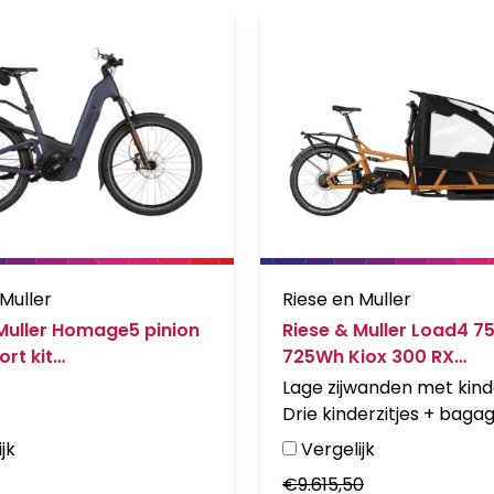
 Muller
Riese en Muller
Muller Homage5 pinion
Riese & Muller Load4 75
rt kit
725Wh Kiox 300 RX
senhouder Night
Bagagedrager Peanut 
Lage zijwanden met kin
Drie kinderzitjes + baga
Bagagedrager RX Chip
jk
Vergelijk
€
9.615,50