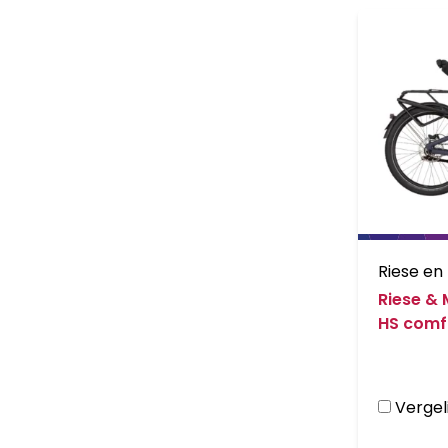
Riese en
Riese & 
HS comfo
fietstas
Vergeli