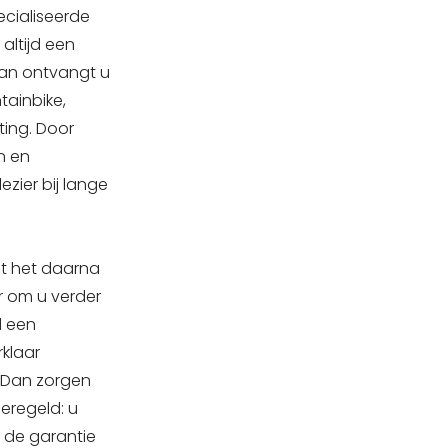
cialiseerde
altijd een
 Dan ontvangt u
tainbike,
ting. Door
n en
zier bij lange
at het daarna
r om u verder
d een
rklaar
 Dan zorgen
eregeld: u
j de garantie