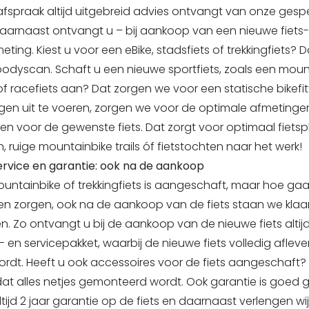
spraak altijd uitgebreid advies ontvangt van onze gespe
Daarnaast ontvangt u – bij aankoop van een nieuwe fiets- 
meting. Kiest u voor een eBike, stadsfiets of trekkingfiets?
bodyscan. Schaft u een nieuwe sportfiets, zoals een moun
of racefiets aan? Dat zorgen we voor een statische bikefit
gen uit te voeren, zorgen we voor de optimale afmetinge
n voor de gewenste fiets. Dat zorgt voor optimaal fietsple
n, ruige mountainbike trails óf fietstochten naar het werk!
ervice en garantie: ook na de aankoop
ountainbike of trekkingfiets is aangeschaft, maar hoe ga
en zorgen, ook na de aankoop van de fiets staan we klaa
n. Zo ontvangt u bij de aankoop van de nieuwe fiets altij
en servicepakket, waarbij de nieuwe fiets volledig afleve
rdt. Heeft u ook accessoires voor de fiets aangeschaft?
at alles netjes gemonteerd wordt. Ook garantie is goed g
tijd 2 jaar garantie op de fiets en daarnaast verlengen wi