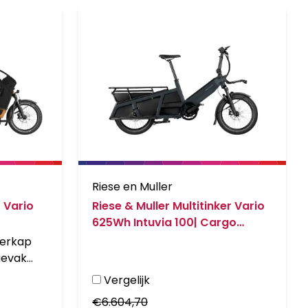
Riese en Muller
 Vario
Riese & Muller Multitinker Vario
625Wh Intuvia 100| Cargo
Matt
Voordra Grey/Black Matt
derkap
gevak
Vergelijk
€
6.604,70