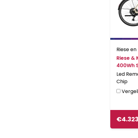
Riese en
Riese & 
400Wh S
Led Remo
Chip
Vergeli
€
4.32