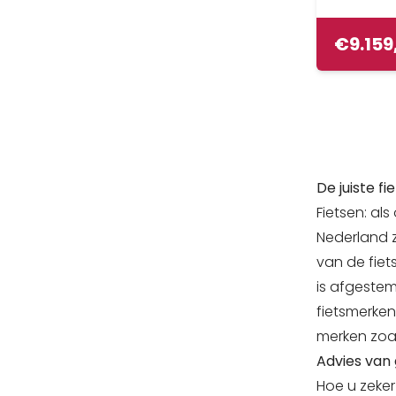
€
9.159
De juiste f
Fietsen: al
Nederland z
van de fiet
is afgestemd
fietsmerken
merken zoal
Advies van 
Hoe u zeker