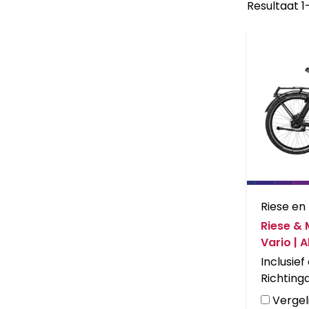
Resultaat 1
Riese en
Riese & 
Vario | A
claxon B
Inclusief 
Richting
- Claxon
Vergeli