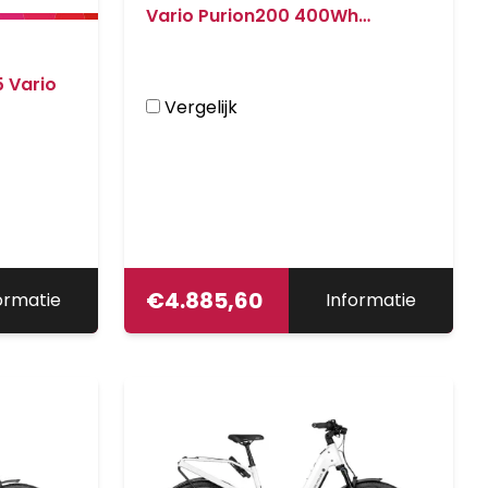
Vario Purion200 400Wh
Bagagedrager S Blossom
5 Vario
Vergelijk
€
4.885,60
ormatie
Informatie