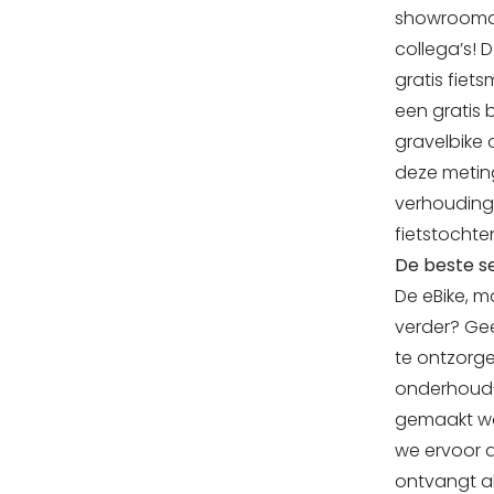
showroomaf
collega’s! 
gratis fiets
een gratis 
gravelbike 
deze metin
verhoudinge
fietstochte
De beste s
De eBike, m
verder? Ge
te ontzorge
onderhoud- 
gemaakt wo
we ervoor d
ontvangt al