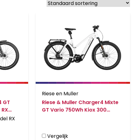
Riese en Muller
4 GT
Riese & Muller Charger4 Mixte
 RX
GT Vario 750Wh Kiox 300
att
Ceramic White
del RX
Vergelijk