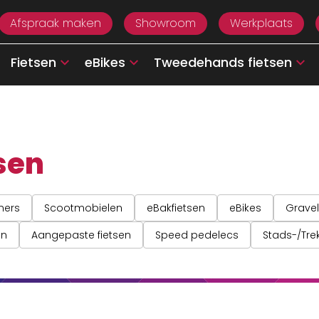
Afspraak maken
Showroom
Werkplaats
Fietsen
eBikes
Tweedehands fietsen
sen
ners
Scootmobielen
eBakfietsen
eBikes
Gravel
en
Aangepaste fietsen
Speed pedelecs
Stads-/Trek