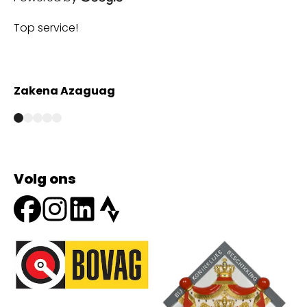
Top service!
Th
wi
Zakena Azaguag
A
Volg ons
Onze partners