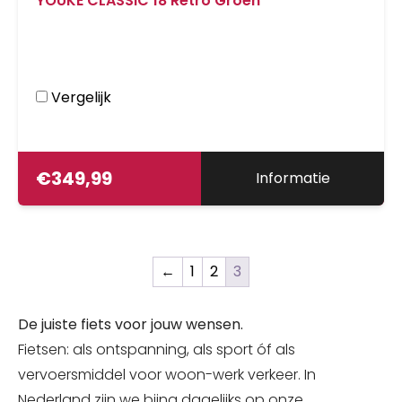
YOUKE CLASSIC 18 Retro Groen
Vergelijk
€
349,99
Informatie
←
1
2
3
De juiste fiets voor jouw wensen.
Fietsen: als ontspanning, als sport óf als
vervoersmiddel voor woon-werk verkeer. In
Nederland zijn we bijna dagelijks op onze