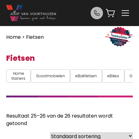
Ga naar de inhoud
Home
> Fietsen
Fietsen
Home
Scootmobielen
eBakfietsen
eBikes
Grav
trainers
Resultaat 25–26 van de 26 resultaten wordt
getoond