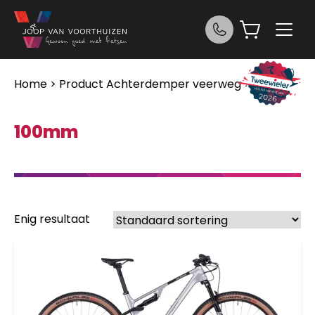
Ga naar de inhoud
Home
> Product Achterdemper veerweg > 100mm
100mm
Enig resultaat