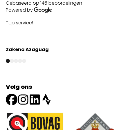
Gebaseerd op 146 beoordelingen
Powered by
Top service!
Th
wi
Zakena Azaguag
A
Volg ons
Onze partners