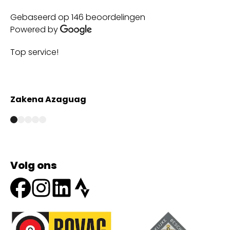
Gebaseerd op 146 beoordelingen
Powered by
Top service!
Th
wi
Zakena Azaguag
A
Volg ons
Onze partners