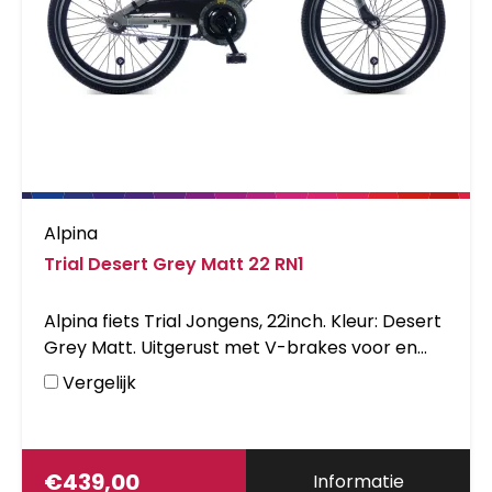
Alpina
Trial Desert Grey Matt 22 RN1
Alpina fiets Trial Jongens, 22inch. Kleur: Desert
Grey Matt. Uitgerust met V-brakes voor en
achter en achter een remnaaf, aluminium
Vergelijk
frame. Kleurnummmer: RAL 7023 CC Matt.
€
439,00
Informatie