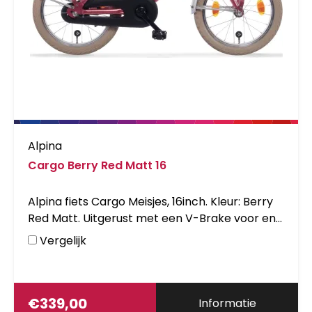
Alpina
Cargo Berry Red Matt 16
Alpina fiets Cargo Meisjes, 16inch. Kleur: Berry
Red Matt. Uitgerust met een V-Brake voor en
een remnaaf achter, inclusief voordrager en
Vergelijk
aluminium frame. Kleurnummer: YS 9037-1
Matt.
€
339,00
Informatie