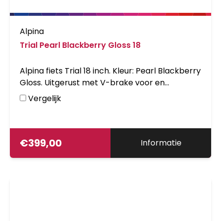
Alpina
Trial Pearl Blackberry Gloss 18
Alpina fiets Trial 18 inch. Kleur: Pearl Blackberry
Gloss. Uitgerust met V-brake voor en
terugtraprem en met aluminium frame.
Vergelijk
Kleurnummer: RAL 4012 Gloss
€
399,00
Informatie