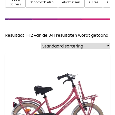
Home
Scootmobielen
eBakfietsen
eBikes
Grav
trainers
Resultaat 1–12 van de 341 resultaten wordt getoond