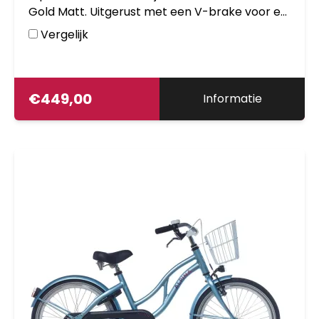
Gold Matt. Uitgerust met een V-brake voor en
een remnaaf achter, inclusief voordrager,
Vergelijk
aluminium frame. Kleurnummer: YS 8360 Matt.
€
449,00
Informatie