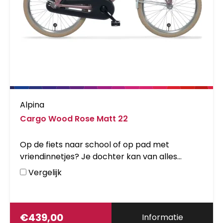
Alpina
Cargo Wood Rose Matt 22
Op de fiets naar school of op pad met
vriendinnetjes? Je dochter kan van alles
meenemen op haar eigen transportfiets. De
Vergelijk
Alpina Cargo heeft namelijk een achterdrager
en een handige voordrager, geschikt voor een
mandje of een kratje. De betrouwbare
terugtraprem van de Alpina Cargo zorgt er -
€
439,00
Informatie