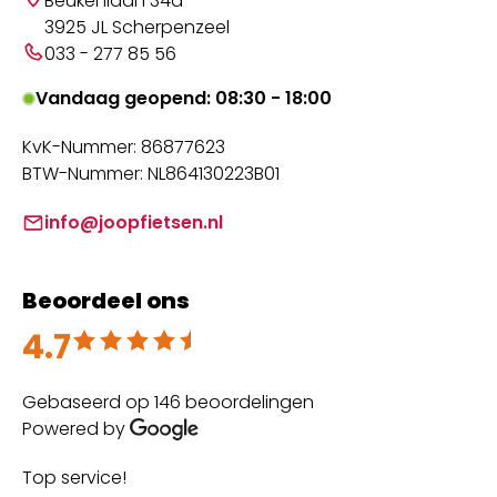
Beukenlaan 34a
3925 JL Scherpenzeel
033 - 277 85 56
Vandaag geopend: 08:30 - 18:00
KvK-Nummer: 86877623
BTW-Nummer: NL864130223B01
info@joopfietsen.nl
Beoordeel ons
4.7
Beoordeeld met 4.7 uit 5
Gebaseerd op 146 beoordelingen
Powered by
Top service!
Th