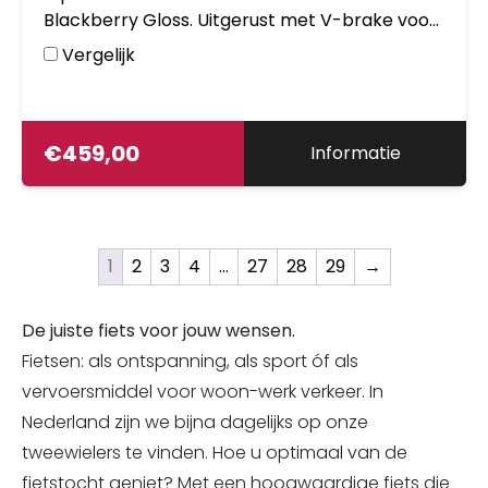
Blackberry Gloss. Uitgerust met V-brake voor
en een achter en met aluminium frame.
Vergelijk
Inclusief slot, verlichting en zijstandaard.
Kleurnummer: RAL 4012 Gloss
€
459,00
Informatie
1
2
3
4
…
27
28
29
→
De juiste fiets voor jouw wensen.
Fietsen: als ontspanning, als sport óf als
vervoersmiddel voor woon-werk verkeer. In
Nederland zijn we bijna dagelijks op onze
tweewielers te vinden. Hoe u optimaal van de
fietstocht geniet? Met een hoogwaardige fiets die