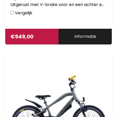
Uitgerust met V-brake voor en een achter en
met aluminium frame. Inclusief slot, verlichting
Vergelijk
en zijstandaard. Kleurnummer: YS7676 Matt.
€
549,00
Informatie