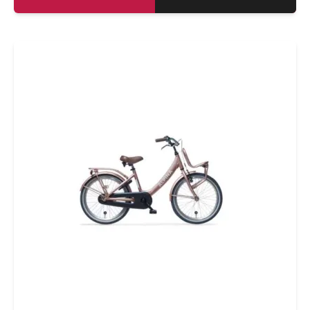
samen met de handrem aan de voorzijde-
voor dat ze veilig op pad kan. Fiets parkeren?
Dankzij het handige ringslot staat de fiets in
een handomdraai op slot. Je dochter kan zelf
haar batterijverlichting aandoen en is zo ook in
het donker goed zichtbaar. Wel zo
veilig!Check die leuke details: de bel past
precies bij de rest van de fiets. Tringggg, ik
kom er aan!