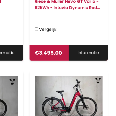
4
Riese & Muller Nevo GT Vario -
625Wh - Intuvia Dynamic Red
Metallic
Vergelijk
€
3.495,00
ormatie
Informatie