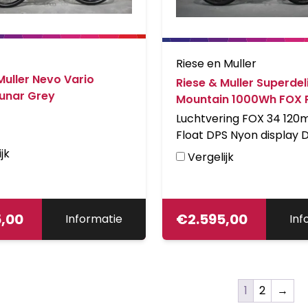
Riese en Muller
Muller Nevo Vario
Riese & Muller Superdel
unar Grey
Mountain 1000Wh FOX 
White RD11
Luchtvering FOX 34 120
Float DPS Nyon display 
accu pakket 2x 500Wh
jk
Vergelijk
5,00
€
2.595,00
Informatie
Inf
1
2
→