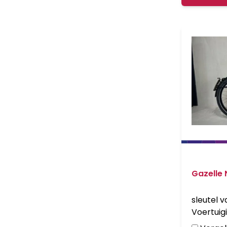
Gazelle 
sleutel 
Voertuigi
XRGA5B