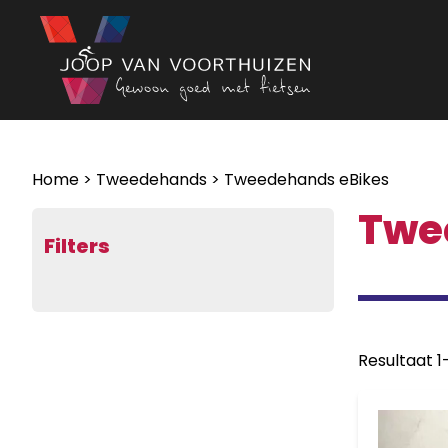
Ga naar de inhoud
Home
>
Tweedehands
> Tweedehands eBikes
Twe
Filters
Resultaat 1