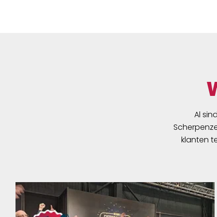
Al sin
Scherpenzee
klanten t