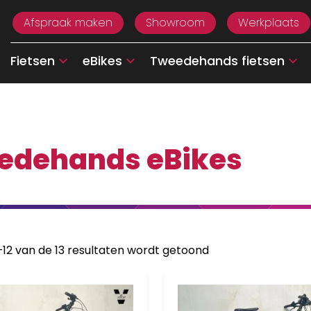
Afspraak maken
Showroom
Werkplaats
Fietsen
eBikes
Tweedehands fietsen
edehands eBikes
–12 van de 13 resultaten wordt getoond