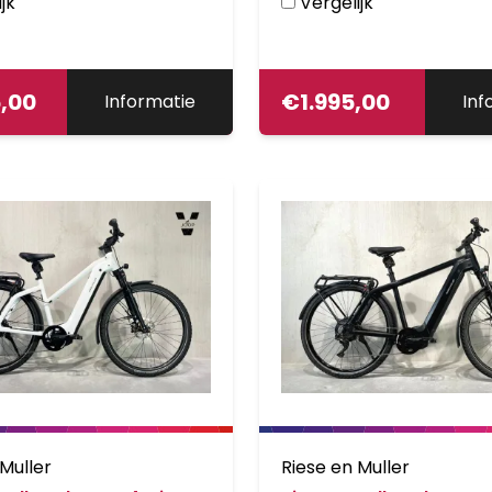
jk
Vergelijk
5,00
€
1.995,00
Informatie
Inf
 Muller
Riese en Muller