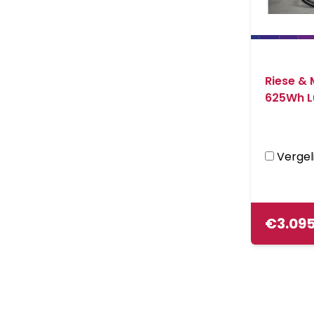
Riese & 
625Wh L
Vergeli
€
3.09