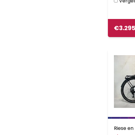
Vergeli
€
3.29
Riese en