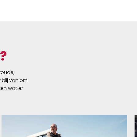
Lumotec IQ-XS, 70 LUX, Bosch,
Paragon Fenders: Wingee für
Chenoa CX Paragon Chain guard:
RiemenSch.A08-55T-RL45.5-
Gen4-CA Saddle: Sportourer
GARDA Gel Flow Woman
Seatpost: Carbon vast Headset:
?
Smart Headset
swoude,
 blij van om
ken wat er