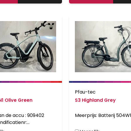
Pfau-tec
N1 Olive Green
S3 Highland Grey
van de accu : 909402
ndificatienr:
M521A000007