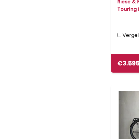
Riese & 
Touring
Vergeli
€
3.59