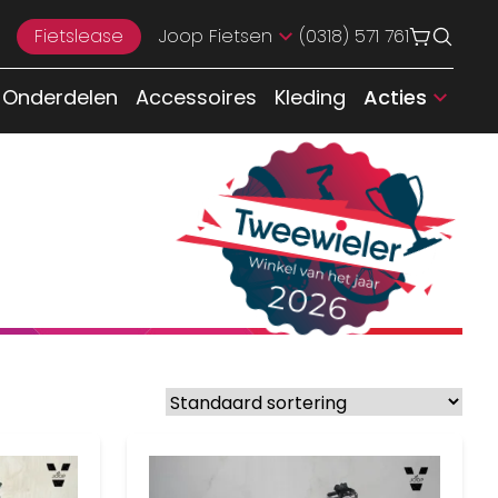
Fietslease
Joop Fietsen
(0318) 571 761
Onderdelen
Accessoires
Kleding
Acties