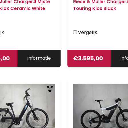
Muller Charger4 Mixte
Riese & Muller Charger
 Kiox Ceramic White
Touring Kiox Black
jk
Vergelijk
5,00
€
3.595,00
Informatie
Inf