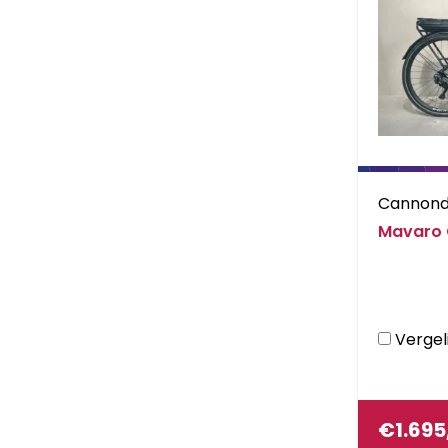
Cannond
Mavaro 
Vergeli
€
1.695