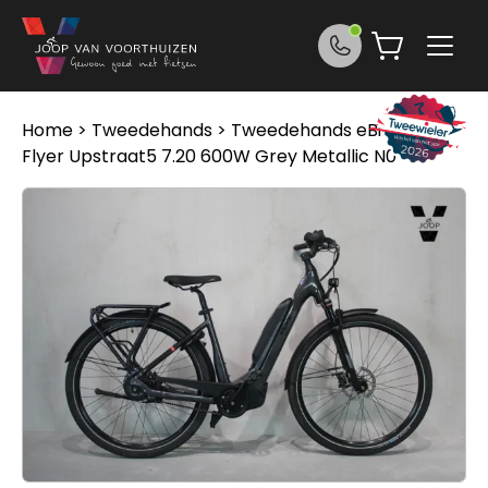
Ga naar de inhoud
Home
>
Tweedehands
>
Tweedehands eBikes
>
Flyer Upstraat5 7.20 600W Grey Metallic N0