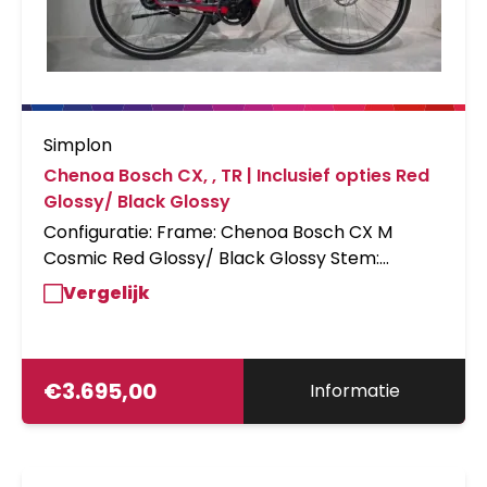
Simplon
Chenoa Bosch CX, , TR | Inclusief opties Red
Glossy/ Black Glossy
Configuratie: Frame: Chenoa Bosch CX M
Cosmic Red Glossy/ Black Glossy Stem:
Ergotec Swell R-Ahead Vorbau Fork: Carbon
Vergelijk
vast Disc 1.5", 65mm Spacers: 30mm Spacer
Smart Headset Shiftcomponents: Enviolo HD
mech.Chenoa CX (Riemen) Brakes: Mag.
CT;PM6; PM7;180/180; CL/6H; EN Wheelset:
€
3.695,00
Informatie
Simplon 8.5 Disc M6000+ EnivoloHD Mondial
Lights: Lumotec IQ-XS, 70 LUX, Bosch, Paragon
Fenders: Wingee für Chenoa CX Paragon Chain