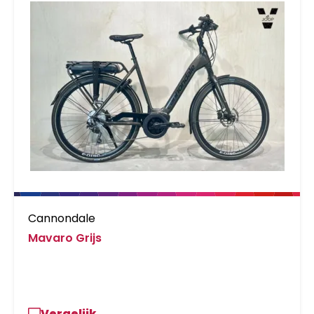
guard: RiemenSch.A08-55T-RL45.5-Gen4-CA
Saddle: Sportourer GARDA Gel Flow Woman
Seatpost: Carbon vast Headset: Smart
Headset
Cannondale
Mavaro Grijs
Vergelijk