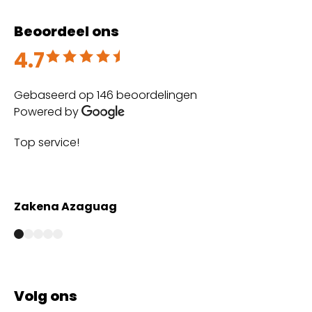
Beoordeel ons
4.7
Beoordeeld met 4.7 uit 5
Gebaseerd op 146 beoordelingen
Powered by
Top service!
Th
wi
Zakena Azaguag
A
Volg ons