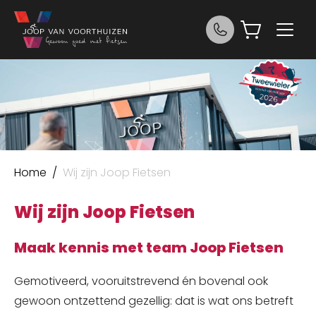
Ga naar de inhoud
Joop van Voorthuizen Fietsen
Home
/
Wij zijn Joop Fietsen
Wij zijn Joop Fietsen
Maak kennis met team Joop Fietsen
Gemotiveerd, vooruitstrevend én bovenal ook
gewoon ontzettend gezellig: dat is wat ons betreft