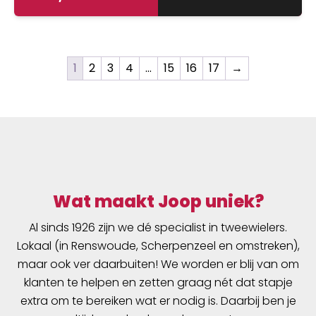
bijgeleverde zakje zodat je nooit zonder hoeft
te zitten.
1
2
3
4
…
15
16
17
→
Wat maakt Joop uniek?
Al sinds 1926 zijn we dé specialist in tweewielers.
Lokaal (in Renswoude, Scherpenzeel en omstreken),
maar ook ver daarbuiten! We worden er blij van om
klanten te helpen en zetten graag nét dat stapje
extra om te bereiken wat er nodig is. Daarbij ben je