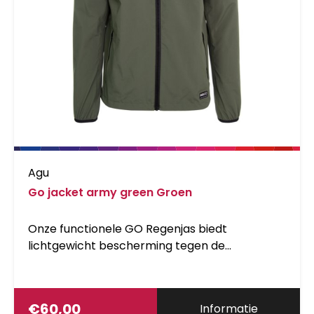
Agu
Go jacket army green Groen
Onze functionele GO Regenjas biedt
lichtgewicht bescherming tegen de
elementen voor een aantrekkelijke prijs. De
stille, matte stof is ook naast de fiets zeer thuis
in elke stadse omgeving, maar is ook makkelijk
€
60,00
Informatie
klein op te vouwen en mee te nemen in het