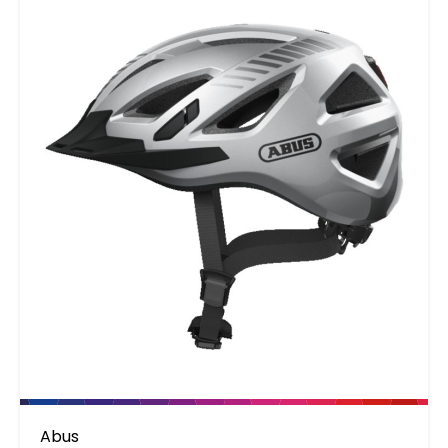
koplamp en richtingaanwijzers, geïnspireerd
weersomstandigheden voor de fiets kiezen, die
op de auto-industrie, zorgt voor zichtbaarheid
niet alleen het beste van zichzelf eisen maar
rondom en benadrukt de aanwezigheid van
ook van hun uitrusting en voor wie veiligheid
fietsers op drukke wegen of in
het allerbelangrijkste is, is de HYP-E meer dan
omstandigheden met slecht zicht. De voor- en
een helm - het is de metgezel die ze
achterlichten zijn geïntegreerd in het
verdienen.
meerschalenontwerp van de HYP-E en
benadrukken zijn premium-uitstraling. Met een
afstandsbediening aan het stuur kunt u de
richtingaanwijzer activeren, intuïtief bedienen
en een verandering van richting duidelijk en op
tijd signaleren. Comfort bij elk weer De
ventilatie in het bovenste hoofdgedeelte
wordt geregeld door een slim
ventilatiesysteem: Als het weer verandert,
kunt u de royale ventilatieopeningen van de
helm eenvoudig sluiten met de VentCover.
Deze oplossing is geïnspireerd op de
Abus