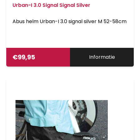
wintersport en is bedoeld om forenzen in elk
Urban-I 3.0 Signal Signal Silver
seizoen te begeleiden. Meer bescherming op
de e-bike De HYP-E voldoet ook aan de
Abus helm Urban-I 3.0 signal silver M 52-58cm
strenge normen van de NTA-norm 8776 - 's
werelds eerste veiligheidsnorm die speciaal is
ontwikkeld voor S-pedelec-rijders. Helmen
met de NTA-norm worden getest bij
aanzienlijk hogere botssnelheden, bieden
€
99,95
Informatie
betere bescherming bij de achterkant van het
hoofd en de slapen en kunnen hogere
botskrachten absorberen. Voor forenzen die
365 dagen per jaar en in alle
weersomstandigheden voor de fiets kiezen, die
niet alleen het beste van zichzelf eisen maar
ook van hun uitrusting en voor wie veiligheid
het allerbelangrijkste is, is de HYP-E meer dan
een helm - het is de metgezel die ze
verdienen.