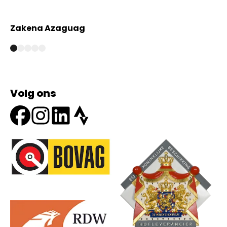
Zakena Azaguag
A
Volg ons
Onze partners