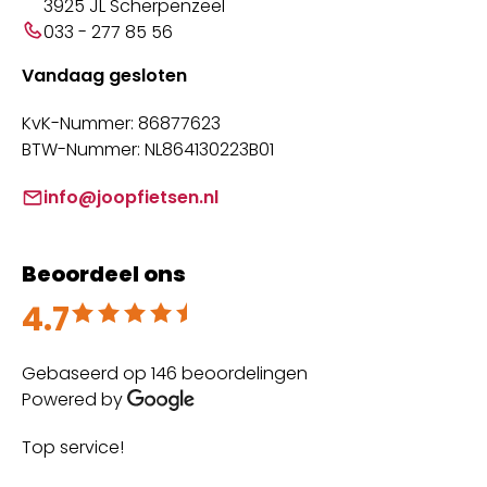
3925 JL Scherpenzeel
033 - 277 85 56
Vandaag gesloten
KvK-Nummer: 86877623
BTW-Nummer: NL864130223B01
info@joopfietsen.nl
Beoordeel ons
4.7
Beoordeeld met 4.7 uit 5
Gebaseerd op 146 beoordelingen
Powered by
Top service!
Th
wi