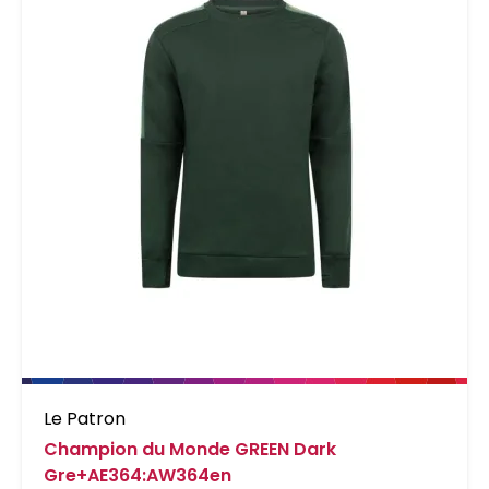
Le Patron
Champion du Monde GREEN Dark
Gre+AE364:AW364en