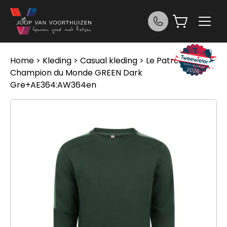
Ga naar de inhoud
Home
>
Kleding
>
Casual kleding
> Le Patron
Champion du Monde GREEN Dark
Gre+AE364:AW364en