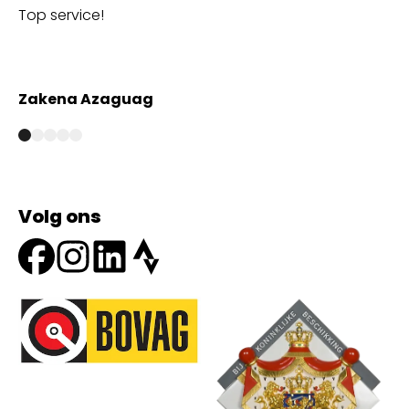
Top service!
Th
wi
Zakena Azaguag
A
Volg ons
Onze partners