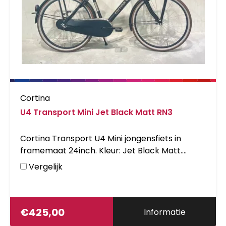
Cortina
U4 Transport Mini Jet Black Matt RN3
Cortina Transport U4 Mini jongensfiets in
framemaat 24inch. Kleur: Jet Black Matt.
Uitgerust met achter een Shimano Nexus 3-
Vergelijk
traps versnellingsnaaf met terugtraprem en
voor een standaardnaaf. Opvallende details:
voordrager.
€
425,00
Informatie