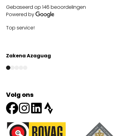
Gebaseerd op 146 beoordelingen
Powered by
Top service!
Th
wi
Zakena Azaguag
A
Volg ons
Onze partners