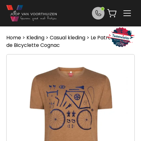
Ga naar de inhoud
Home
>
Kleding
>
Casual kleding
> Le Patron Pieces
de Bicyclette Cognac