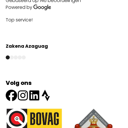
Gebaseerd op 146 beoordelingen
Powered by
Top service!
Th
wi
Zakena Azaguag
A
Volg ons
Onze partners