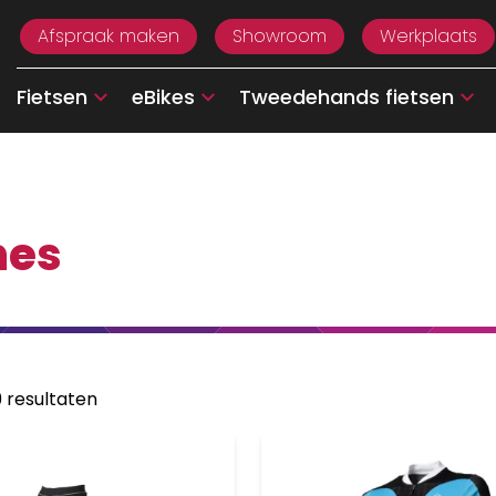
Afspraak maken
Showroom
Werkplaats
Fietsen
eBikes
Tweedehands fietsen
es
9 resultaten