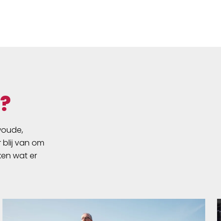
?
swoude,
 blij van om
ken wat er