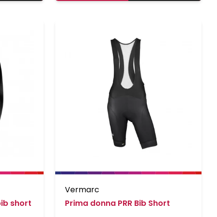
binnenzijde en een opbergzakje
op de achterzijde.
Vermarc
ib short
Prima donna PRR Bib Short