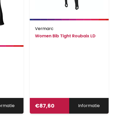
Vermarc
Women Bib Tight Roubaix LD
€
87,60
ormatie
Informatie