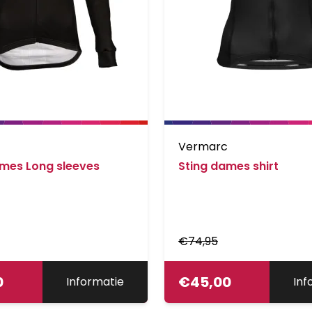
c
Vermarc
ames Long sleeves
Sting dames shirt
€
74,95
0
€
45,00
Informatie
Inf