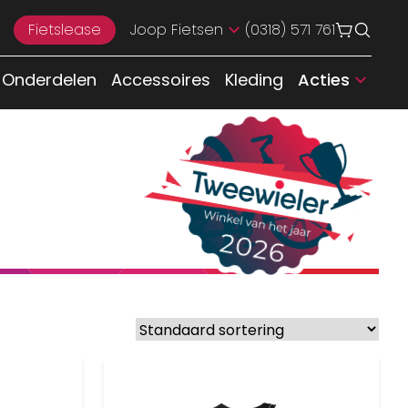
Fietslease
Joop Fietsen
(0318) 571 761
Onderdelen
Accessoires
Kleding
Acties