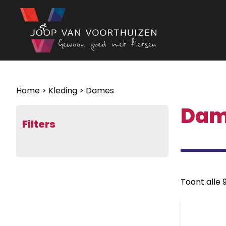
Ga naar de inhoud
Home
>
Kleding
> Dames
Dam
Filters
Toont alle 