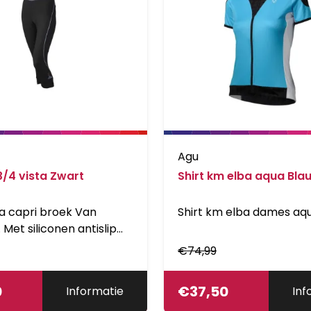
Agu
3/4 vista Zwart
Shirt km elba aqua Bla
 capri broek Van
Shirt km elba dames aqu
Met siliconen antislip
per. Brede tailleband
€
74,99
omfortabel.
0
€
37,50
Informatie
Inf