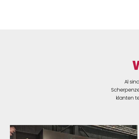
Al sin
Scherpenzee
klanten t