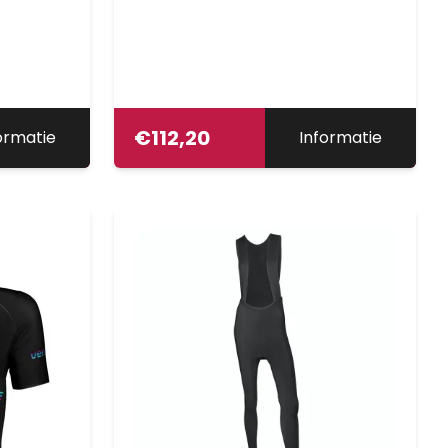
€
112,20
ormatie
Informatie