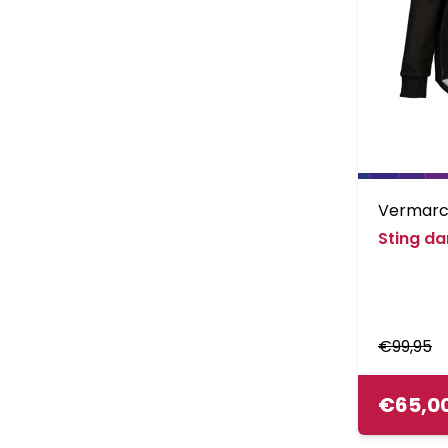
Vermar
Sting d
€
99,95
€
65,0