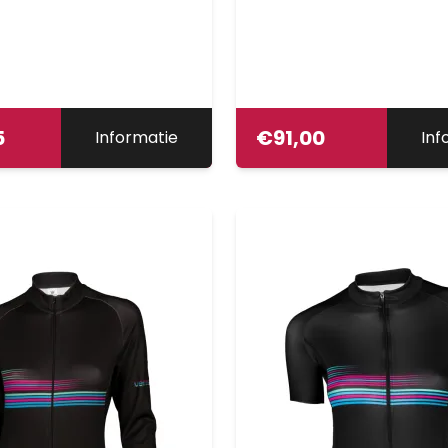
5
€
91,00
Informatie
Inf