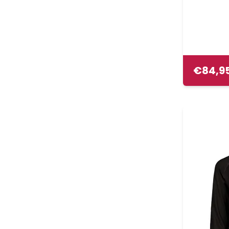
€
84,9