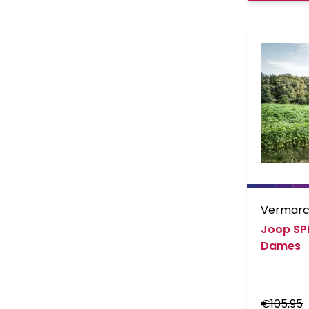
Vermar
Joop SP
Dames
€
105,95