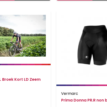
c
L Broek Kort LD Zeem
Vermarc
Prima Donna PR.R non b