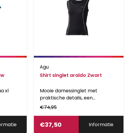
Agu
uw
Shirt singlet araldo Zwart
a xl
Mooie damessinglet met
praktische details, een
ventilerende Mesh inzet en een
€
74,95
slanke pasvorm. Voorzien van
een verstelbare, elastische
€
37,50
ormatie
Informatie
borstondersteuning aan de