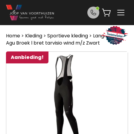
Ga naar de inhoud
Home
>
Kleding
>
Sportieve kleding
>
Lange broek
>
Agu Broek l bret tarvisio wind m/z Zwart
Aanbieding!