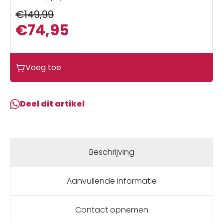
€
149,99
€
74,95
Oorspronkelijke
Huidige
prijs
prijs
Agu
Voeg toe
was:
is:
Broek
€149,99.
€74,95.
l
bret
Deel dit artikel
tarvisio
wind
m/z
Zwart
Beschrijving
aantal
Aanvullende informatie
Contact opnemen