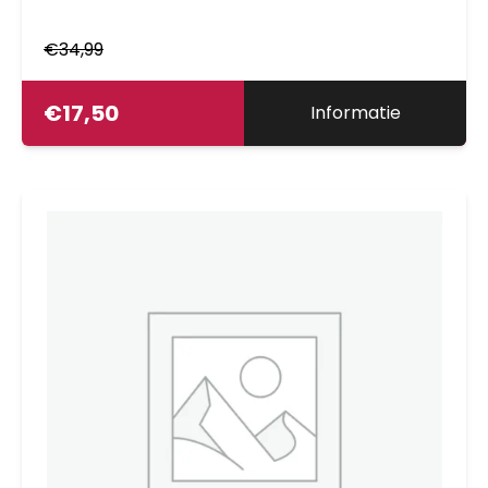
€
34,99
€
17,50
Informatie