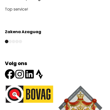
Top service!
Th
wi
Zakena Azaguag
A
Volg ons
Onze partners