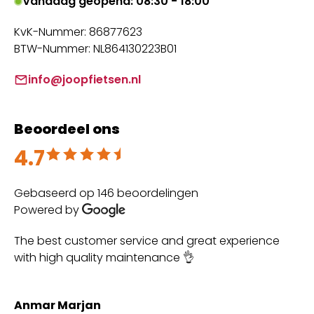
Vandaag geopend: 08:30 - 18:00
KvK-Nummer: 86877623
BTW-Nummer: NL864130223B01
info@joopfietsen.nl
Beoordeel ons
4.7
Beoordeeld met 4.7 uit 5
Gebaseerd op 146 beoordelingen
Powered by
The best customer service and great experience
Su
with high quality maintenance 👌
Anmar Marjan
Ma