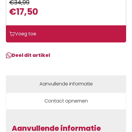
€
34,99
€
17,50
Oorspronkelijke
Huidige
prijs
prijs
Isaac
Voeg toe
was:
is:
LEG
€34,99.
€17,50.
WARMERS
TEAMWEAR
Deel dit artikel
aantal
Aanvullende informatie
Contact opnemen
Aanvullende informatie