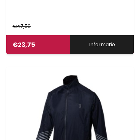
€
47,50
€
23,75
Informatie