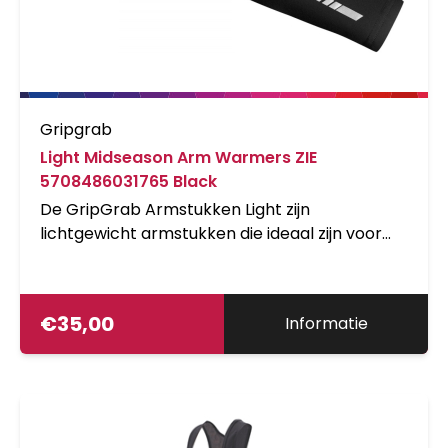
Gripgrab
Light Midseason Arm Warmers ZIE
5708486031765 Black
De GripGrab Armstukken Light zijn
lichtgewicht armstukken die ideaal zijn voor
koele lente- en zomerdagen. De superstretch,
licht isolerende stof neemt de kou weg, maar
beperkt je bewegingsvrijheid niet. Minimaal
€
35,00
Informatie
volume, maar aanzienlijk meer comfort.