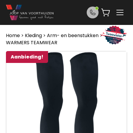
Ga naar de inhoud
Home
>
Kleding
>
Arm- en beenstukken
> Isaac LEG
WARMERS TEAMWEAR
Aanbieding!