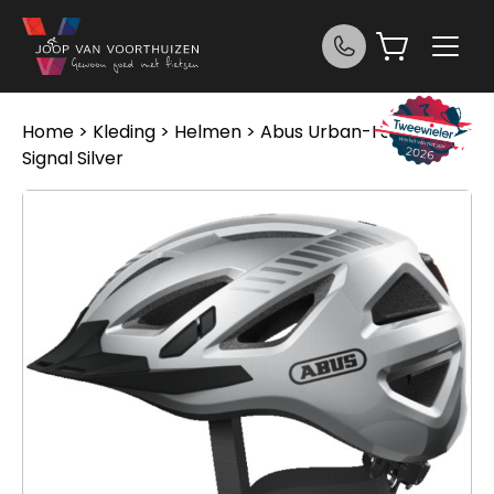
Ga naar de inhoud
Home
>
Kleding
>
Helmen
> Abus Urban-I 3.0 Signal
Signal Silver