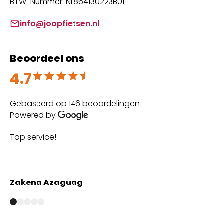
BTW-Nummer: NL864130223B01
info@joopfietsen.nl
Beoordeel ons
4.7
Beoordeeld met 4.7 uit 5
Gebaseerd op 146 beoordelingen
Powered by
Top service!
Th
wi
Zakena Azaguag
A