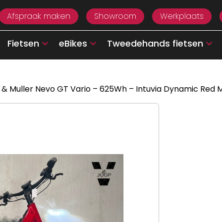
Afspraak maken
Showroom
Werkplaats
Fietsen
eBikes
Tweedehands fietsen
 & Muller Nevo GT Vario – 625Wh – Intuvia Dynamic Red M