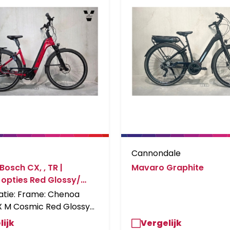
Cannondale
osch CX, , TR |
Mavaro Graphite
f opties Red Glossy/
ossy
atie: Frame: Chenoa
 M Cosmic Red Glossy/
ossy Stem: Ergotec Swell
lijk
Vergelijk