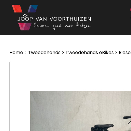
Ga naar de inhoud
Home
>
Tweedehands
>
Tweedehands eBikes
> Riese