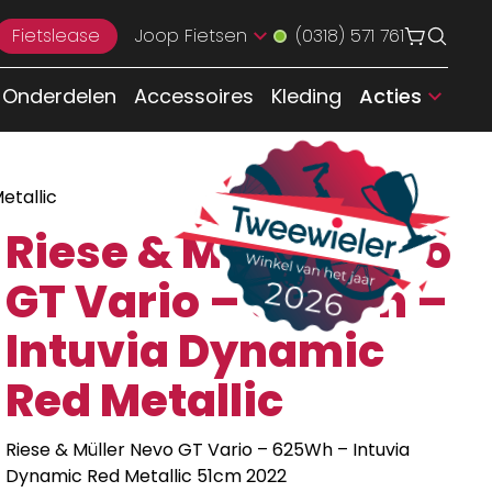
Fietslease
Joop Fietsen
(0318) 571 761
Onderdelen
Accessoires
Kleding
Acties
etallic
Riese & Muller Nevo
GT Vario – 625Wh –
Intuvia Dynamic
Red Metallic
Riese & Müller Nevo GT Vario – 625Wh – Intuvia
Dynamic Red Metallic 51cm 2022