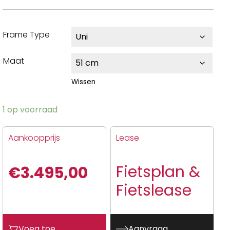
Frame Type
Maat
Wissen
1 op voorraad
Aankoopprijs
Lease
Fietsplan &
€
3.495,00
Fietslease
Voeg toe
Aanvraag