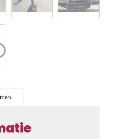
emen
matie