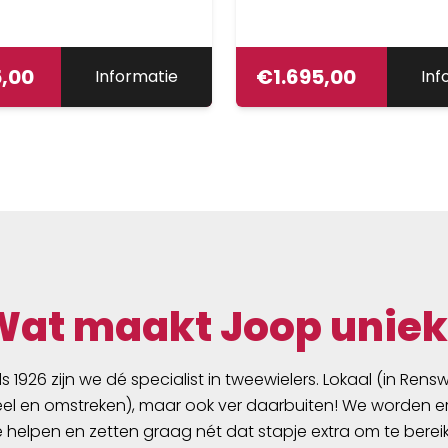
 Vorbau Fork: Carbon
c 1.5", 65mm Spacers:
acer Smart Headset
ponents: Enviolo HD
5,00
€
1.695,00
Informatie
Inf
enoa CX (Riemen)
Mag. CT;PM6;
180; CL/6H; EN Wheelset:
8.5 Disc M6000+
D Mondial Lights:
IQ-XS, 70 LUX, Bosch,
Fenders: Wingee für
X Paragon Chain guard:
ch.A08-55T-RL45.5-
Wat maakt Joop uniek
Saddle: Sportourer
el Flow Woman
: Carbon vast Headset:
ds 1926 zijn we dé specialist in tweewielers. Lokaal (in Ren
eadset
l en omstreken), maar ook ver daarbuiten! We worden er
e helpen en zetten graag nét dat stapje extra om te berei