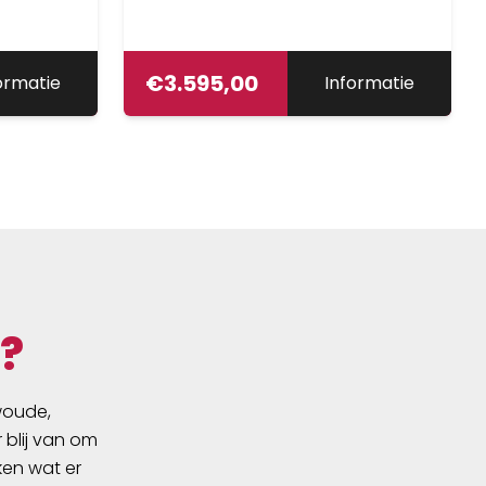
€
3.595,00
ormatie
Informatie
?
swoude,
 blij van om
ken wat er