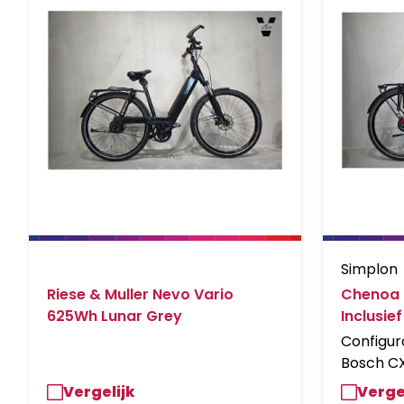
Simplon
Riese & Muller Nevo Vario
Chenoa B
625Wh Lunar Grey
Inclusie
Black Gl
Configur
Bosch CX
Black Gl
Vergelijk
Verge