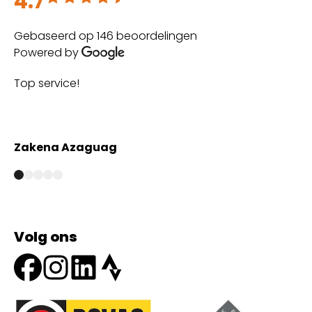
4.7
Gebaseerd op 146 beoordelingen
Powered by
Top service!
Th
wi
Zakena Azaguag
A
Volg ons
Onze partners