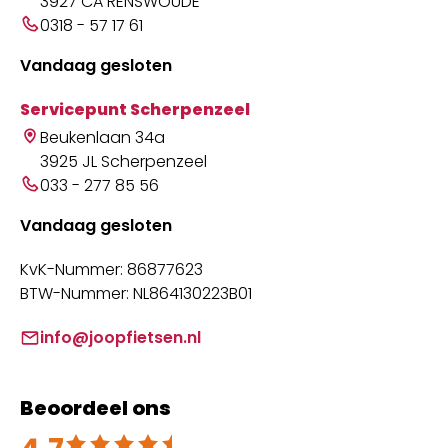
3927 CA RENSWOUDE
0318 - 57 17 61
Vandaag gesloten
Servicepunt Scherpenzeel
Beukenlaan 34a
3925 JL Scherpenzeel
033 - 277 85 56
Vandaag gesloten
KvK-Nummer: 86877623
BTW-Nummer: NL864130223B01
info@joopfietsen.nl
Beoordeel ons
Beoordeeld met 4.7 uit 5