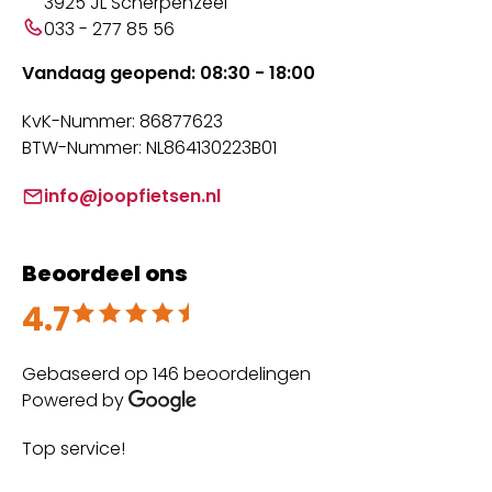
3925 JL Scherpenzeel
033 - 277 85 56
Vandaag geopend: 08:30 - 18:00
KvK-Nummer: 86877623
BTW-Nummer: NL864130223B01
info@joopfietsen.nl
Beoordeel ons
4.7
Beoordeeld met 4.7 uit 5
Gebaseerd op 146 beoordelingen
Powered by
Top service!
Th
wi