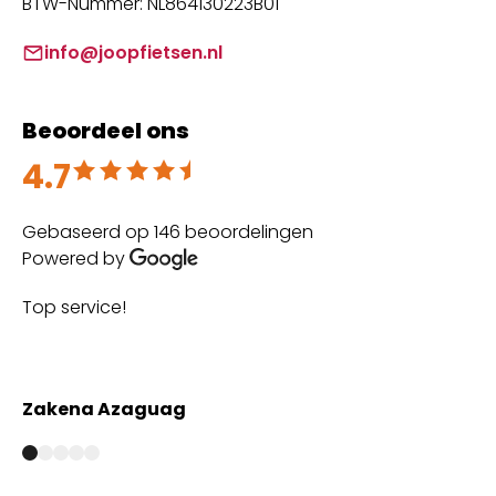
BTW-Nummer: NL864130223B01
info@joopfietsen.nl
Beoordeel ons
4.7
Beoordeeld met 4.7 uit 5
Gebaseerd op 146 beoordelingen
Powered by
Top service!
Th
wi
Zakena Azaguag
A