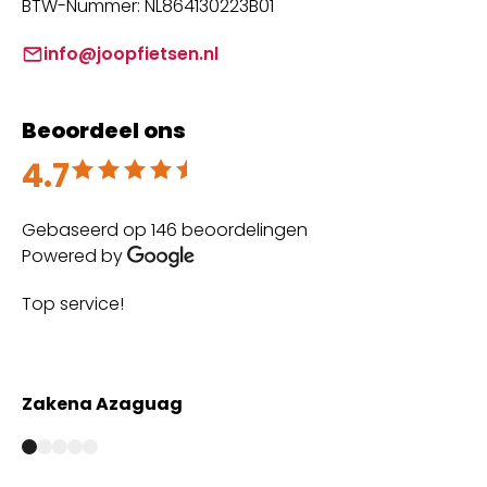
BTW-Nummer: NL864130223B01
info@joopfietsen.nl
Beoordeel ons
4.7
Beoordeeld met 4.7 uit 5
Gebaseerd op 146 beoordelingen
Powered by
Top service!
Th
wi
Zakena Azaguag
A