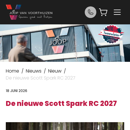
Ga naar de inhoud
Joop van Voorthuizen Fietsen
Home
/
Nieuws
/
Nieuw
/
De nieuwe Scott Spark RC 2027
18 JUNI 2026
De nieuwe Scott Spark RC 2027