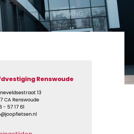
fdvestiging Renswoude
neveldsestraat 13
27 CA Renswoude
8 - 57 17 61
o@joopfietsen.nl
ingstijden