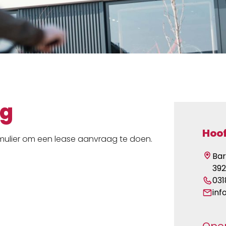
ag
Hoo
rmulier om een lease aanvraag te doen.
Bar
39
031
inf
Open