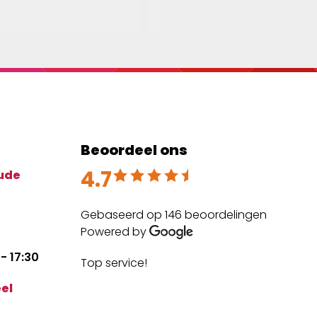
Beoordeel ons
4.7
Beoordeeld met 4.7 uit 5
ude
Gebaseerd op 146 beoordelingen
Powered by
- 17:30
Top service!
The
expe
el
mai