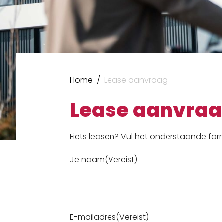
Joop van Voorthuizen Fietsen
Home
/
Lease aanvraag
Lease aanvra
Fiets leasen? Vul het onderstaande fo
Je naam
(Vereist)
E-mailadres
(Vereist)