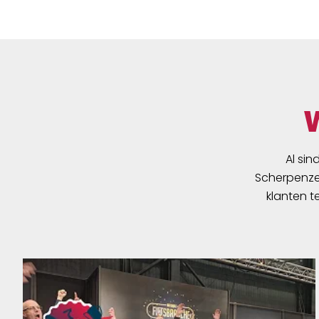
Al sin
Scherpenzee
klanten t