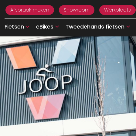
Afspraak maken
Showroom
Werkplaats
Fietsen
eBikes
Tweedehands fietsen