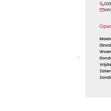
033
inf
Open
Maan
Dins
Woen
Dond
Vrijd
Zate
Zond