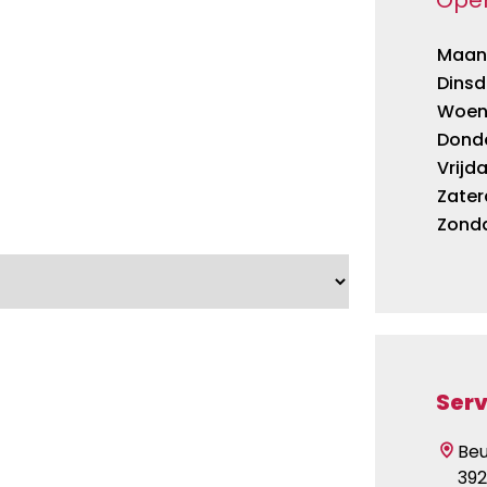
Maan
Dins
Woen
Dond
Vrijd
Zate
Zond
Serv
Beu
392