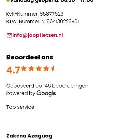
Vandaag geopend: 08:30 - 17:00
KvK-Nummer: 86877623
BTW-Nummer: NL864130223B01
info@joopfietsen.nl
Beoordeel ons
4.7
Beoordeeld met 4.7 uit 5
Gebaseerd op 146 beoordelingen
Powered by
Top service!
Th
wi
Zakena Azaguag
A