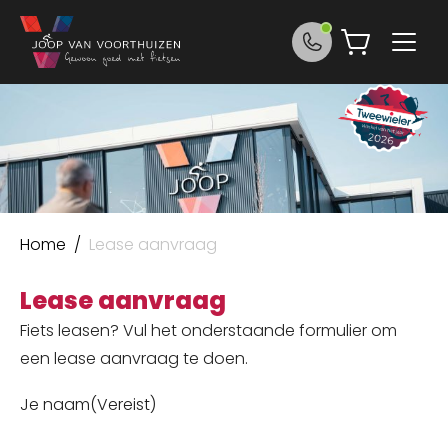
Ga naar de inhoud
Joop van Voorthuizen Fietsen
Home
/
Lease aanvraag
Lease aanvraag
Fiets leasen? Vul het onderstaande formulier om
een lease aanvraag te doen.
Je naam
(Vereist)