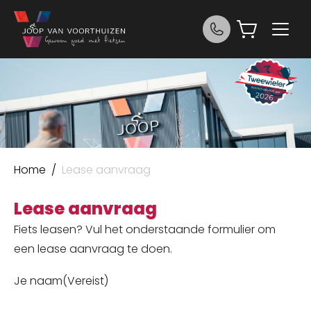
Ga naar de inhoud
Joop van Voorthuizen Fietsen
Home
/
Lease aanvraag
Lease aanvraag
Fiets leasen? Vul het onderstaande formulier om
een lease aanvraag te doen.
Je naam
(Vereist)