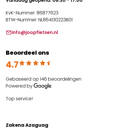
Vandaag geopend: 08:30 - 17:00
KvK-Nummer: 86877623
BTW-Nummer: NL864130223B01
info@joopfietsen.nl
Beoordeel ons
4.7
Beoordeeld met 4.7 uit 5
Gebaseerd op 146 beoordelingen
Powered by
Top service!
Th
wi
Zakena Azaguag
A