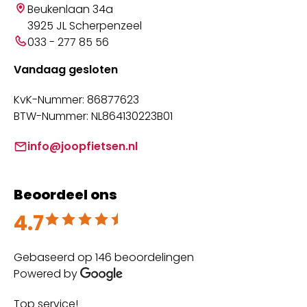
Beukenlaan 34a
3925 JL Scherpenzeel
033 - 277 85 56
Vandaag gesloten
KvK-Nummer: 86877623
BTW-Nummer: NL864130223B01
info@joopfietsen.nl
Beoordeel ons
4.7
Beoordeeld met 4.7 uit 5
Gebaseerd op 146 beoordelingen
Powered by
Top service!
Th