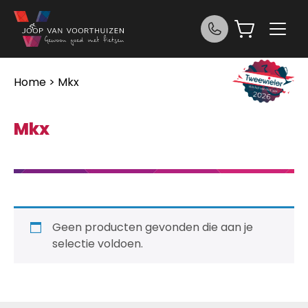
Ga naar de inhoud
Home
> Mkx
Mkx
Geen producten gevonden die aan je
selectie voldoen.