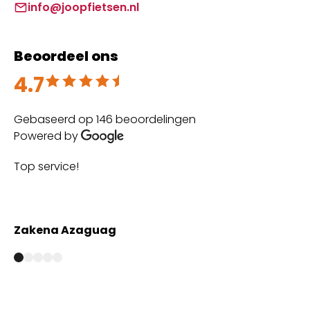
info@joopfietsen.nl
Beoordeel ons
4.7
Beoordeeld met 4.7 uit 5
Gebaseerd op 146 beoordelingen
Powered by
Top service!
Th
wi
Zakena Azaguag
A