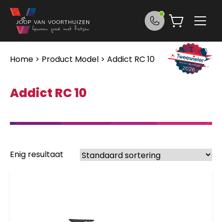
Ga naar de inhoud
Home
> Product Model > Addict RC 10
Addict RC 10
Enig resultaat