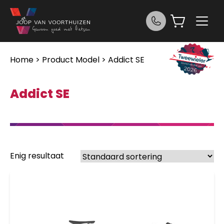
Ga naar de inhoud
Home
> Product Model > Addict SE
Addict SE
Enig resultaat