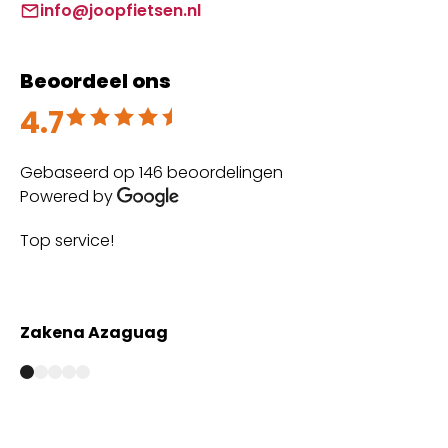
info@joopfietsen.nl
Beoordeel ons
4.7
Beoordeeld met 4.7 uit 5
Gebaseerd op 146 beoordelingen
Powered by
Top service!
Th
wi
Zakena Azaguag
A