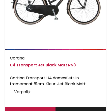
Cortina
U4 Transport Jet Black Matt RN3
Cortina Transport U4 damesfiets in
framemaat 61cm. Kleur: Jet Black Matt.
Uitgerust met achter een Shimano Nexus 3-
Vergelijk
traps versnellingsnaaf met terugtraprem en
voor een standaard naaf. Opvallende details:
aluminium frame, stuurslot, voordrager.