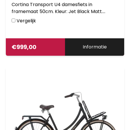
Cortina Transport U4 damesfiets in
framemaat 50cm. Kleur: Jet Black Matt.
Uitgerust met achter een Shimano Nexus 7-
Vergelijk
traps versnellingsnaaf met rollerbrake en
voor een Shimano naafdynamo met
rollerbrake. Opvallende details: aluminium
frame, stuurslot, voordrager. Kleurnummer:
€
999,00
Informatie
UZZ 69005 Matt.