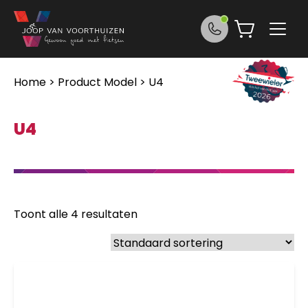
Ga naar de inhoud
Home
> Product Model > U4
U4
Toont alle 4 resultaten