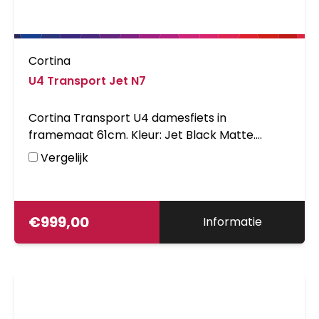
Cortina
U4 Transport Jet N7
Cortina Transport U4 damesfiets in
framemaat 61cm. Kleur: Jet Black Matte.
Uitgerust met achter een Shimano Nexus 7-
Vergelijk
traps versnellingsnaaf met rollerbrake en
voor een Shimano naafdynamo met
rollerbrake. Opvallende details: aluminium
frame, stuurslot, voordrager. Kleurnummer:
€
999,00
Informatie
UZZ 69005 Matte.