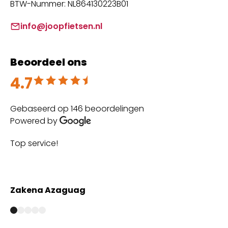
BTW-Nummer: NL864130223B01
info@joopfietsen.nl
Beoordeel ons
4.7
Beoordeeld met 4.7 uit 5
Gebaseerd op 146 beoordelingen
Powered by
Top service!
Th
wi
Zakena Azaguag
A