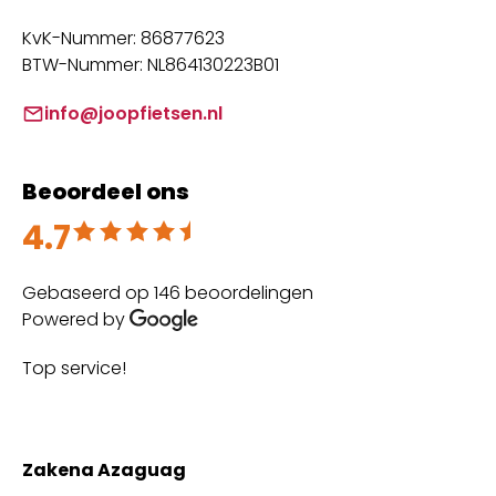
KvK-Nummer: 86877623
BTW-Nummer: NL864130223B01
info@joopfietsen.nl
Beoordeel ons
4.7
Beoordeeld met 4.7 uit 5
Gebaseerd op 146 beoordelingen
Powered by
Top service!
Th
wi
Zakena Azaguag
A