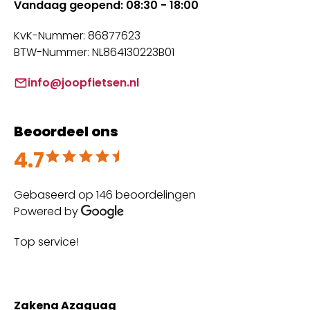
Vandaag geopend: 08:30 - 18:00
KvK-Nummer: 86877623
BTW-Nummer: NL864130223B01
info@joopfietsen.nl
Beoordeel ons
4.7
Beoordeeld met 4.7 uit 5
Gebaseerd op 146 beoordelingen
Powered by
Top service!
Th
wi
Zakena Azaguag
A