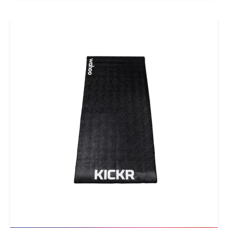
te slaan.Ge&iuml;ntegreerde Windsensor
&ndash; Innovatie in
AerodynamicaAerodynamica is essentieel
voor fietsers, maar tot nu toe waren metingen
van wind impact alleen mogelijk met dure,
complexe apparatuur. De Wahoo ELEMNT ACE
brengt daar verandering in met een
ge&iuml;ntegreerde druksensor, die via een
voorzijde-opening real-time de effecten van
luchtweerstand meet.Real-time Inzichten-
AeroBoost: Snelheidswinst door rugwind of
drafting.- AeroDrag: Vertraging door
tegenwind of luchtweerstand.Deze inzichten
helpen fietsers om hun positie te
optimaliseren en strategie&euml;n te
verbeteren, zowel in groepen als tijdens
tijdritten.Analyse na de RitNa synchronisatie
met de Wahoo-app biedt Wahoo Wind