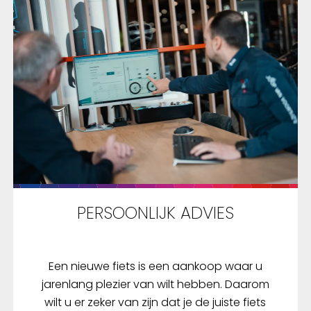
YKK-rits. Die maakt het
gemakkelijk om de Tech
Regenbroek Commuter H
&amp; Reflection over d
schoenen en broek aan 
trekken. De rits heeft e
en achterslag met rege
die voorkomt dat water 
rits naar binnen dringt. 
heeft een ritssluiting en
haakje om de broek te sl
De broek is er in vijf mat
en met XXL). Rijd je in de
PERSOONLIJK ADVIES
avonduren over straat 
het bovendien, dan zorg
Tech Regenbroek Comm
Een nieuwe fiets is een aankoop waar u
vis &amp; Reflection erv
jarenlang plezier van wilt hebben. Daarom
je veilig en droog thuis k
wilt u er zeker van zijn dat je de juiste fiets