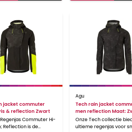
greerde
makkelijk verstelbaar da
schermers, reflectieve
klittenband sluiting. Ref
n voor zichtbaarheid
elementen zorgen voor
zachte, beschermende
verbeterde zichtbaarhei
iner. Bovendien is de
donker.
broek nu snel en zeer
 te vouwen in de eigen
Agu
in jacket commuter
Tech rain jacket comm
is & reflection Zwart
men reflection Maat: Z
 Regenjas Commuter Hi-
Onze Tech collectie bie
 Reflection is de
ultieme regenjas voor sn