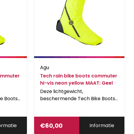
Agu
commuter
Tech rain bike boots commuter
hi-vis neon yellow MAAT: Geel
Deze lichtgewicht,
e Boots
beschermende Tech Bike Boots
 en
houden je voeten droog en
. De
comfortabel in nat weer. De
 kevlar
boots zijn versterkt met kevlar
€
60,00
ormatie
Informatie
duur en
voor een langere levensduur en