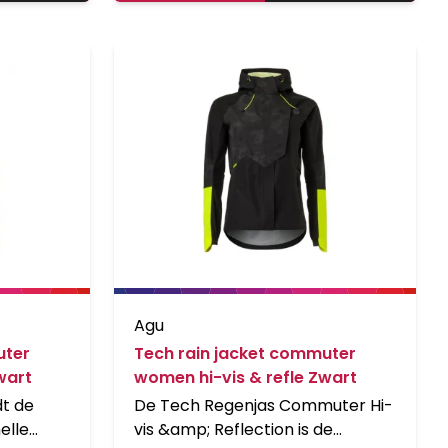
nkzij de
makkelijk verstelbaar dankzij de
lectieve
klittenband sluiting. Reflectieve
 een
elementen zorgen voor een
d in het
verbeterde zichtbaarheid in het
donker.
Agu
uter
Tech rain jacket commuter
wart
women hi-vis & refle Zwart
dt de
De Tech Regenjas Commuter Hi-
elle
vis &amp; Reflection is de