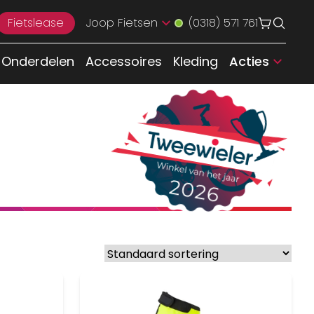
Fietslease
Joop Fietsen
(0318) 571 761
Onderdelen
Accessoires
Kleding
Acties