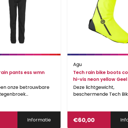
Agu
rain pants ess wmn
Tech rain bike boots 
hi-vis neon yellow Geel
en onze betrouwbare
Deze lichtgewicht,
 Regenbroek
beschermende Tech Bik
niseerd met duurzame
houden je voeten droog
ie om je bij te staan
comfortabel in nat weer
lke rit, waar je ook heen
boots zijn versterkt met
€
60,00
Informatie
Inf
e broek beschikt nu over
voor een langere levens