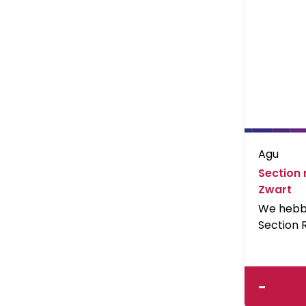
Agu
Section 
Zwart
We hebb
Section
gemoder
technolog
tijdens e
-
fietst. D