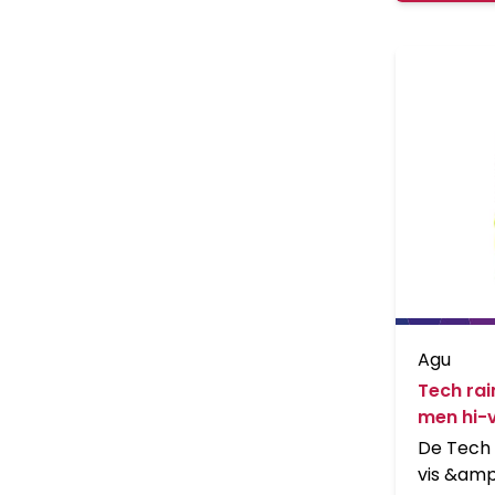
GeÃ¯nte
schoenbe
elemente
en een 
Taffeta l
Section 
klein op
zak.
Agu
Tech ra
men hi-v
De Tech
vis &amp;