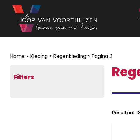
Ga naar de inhoud
Home
>
Kleding
>
Regenkleding
> Pagina 2
Reg
Filters
Resultaat 