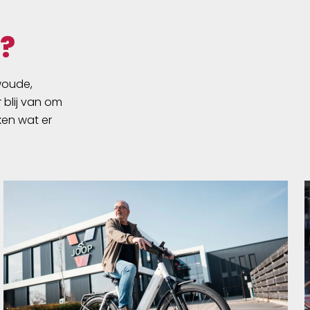
?
swoude,
 blij van om
ken wat er