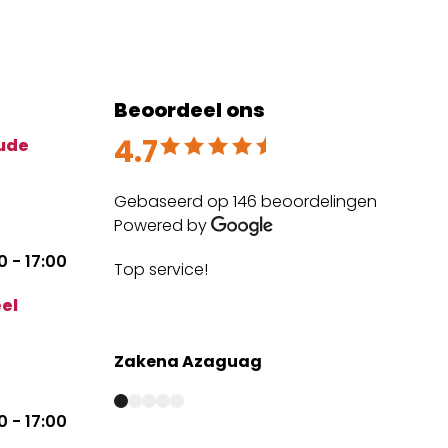
Beoordeel ons
4.7
Beoordeeld met 4.7 uit 5
ude
Gebaseerd op 146 beoordelingen
Powered by
 - 17:00
Top service!
The
expe
el
mai
Zakena Azaguag
Anm
 - 17:00