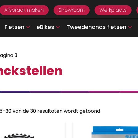
Afspraak maken
Showroom
Werkplaats
Fietsen
eBikes
Tweedehands fietsen
agina 3
nckstellen
25–30 van de 30 resultaten wordt getoond