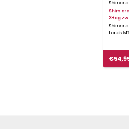
Shimano
Shim cr
3+cg zw
Shimano 
tands MT
speed zi
€
54,9