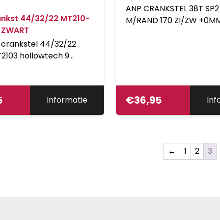
+0MM Zilver/Zwart
ANP CRANKSTEL 38T SP2
ankst 44/32/22 MT210-
M/RAND 170 ZI/ZW +0M
 ZWART
crankstel 44/32/22
2103 hollowtech 9
lver, cranklengte 170mm
5
€
36,95
Informatie
Inf
←
1
2
3