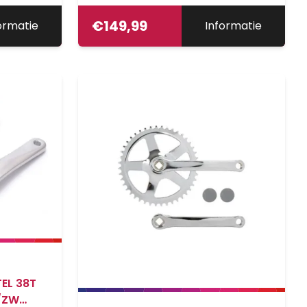
€
149,99
ormatie
Informatie
EL 38T
I/ZW