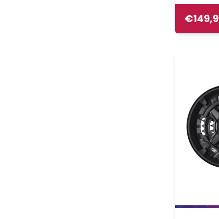
€
149,