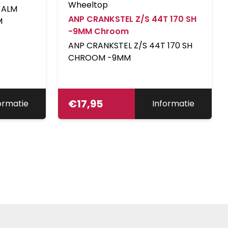
Wheeltop
 ALM
ANP CRANKSTEL Z/S 44T 170 SH
M
-9MM Chroom
ANP CRANKSTEL Z/S 44T 170 SH
CHROOM -9MM
€
17,95
ormatie
Informatie