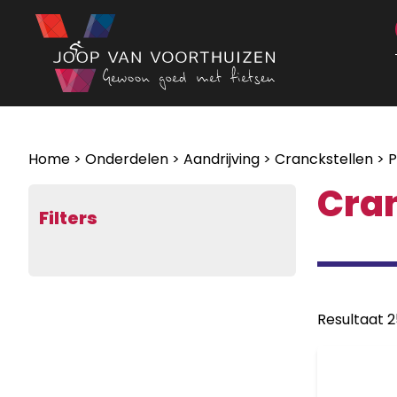
Ga naar de inhoud
Home
>
Onderdelen
>
Aandrijving
>
Cranckstellen
> P
Cra
Filters
Resultaat 