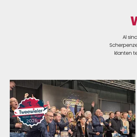
Al sin
Scherpenzee
klanten t