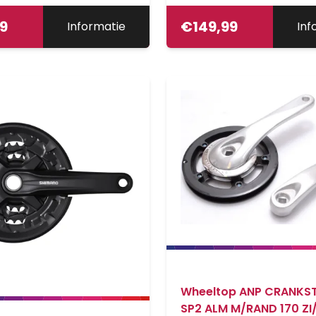
99
€
149,99
Informatie
Inf
Wheeltop ANP CRANKST
SP2 ALM M/RAND 170 Z