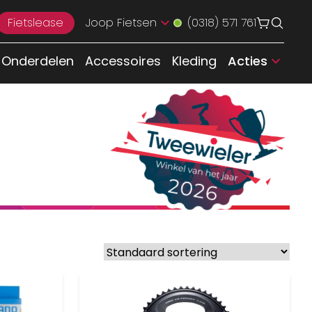
Fietslease
Joop Fietsen
(0318) 571 761
Onderdelen
Accessoires
Kleding
Acties