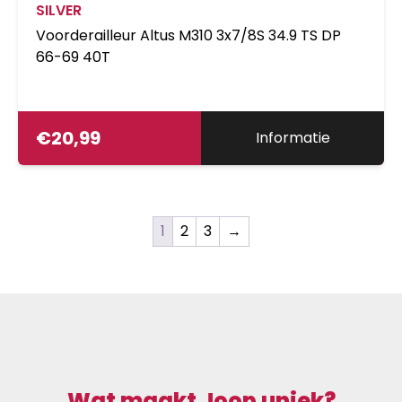
SILVER
Voorderailleur Altus M310 3x7/8S 34.9 TS DP
66-69 40T
€
20,99
Informatie
1
2
3
→
Wat maakt Joop uniek?