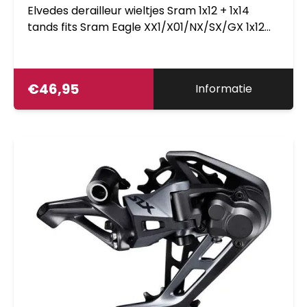
Elvedes derailleur wieltjes Sram 1x12 + 1x14
tands fits Sram Eagle XX1/X01/NX/SX/GX 1x12
sp 2x11sp ATB
€
46,95
Informatie