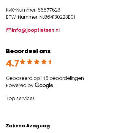
KvK-Nummer: 86877623
BTW-Nummer: NL864130223B01
info@joopfietsen.nl
Beoordeel ons
4.7
Beoordeeld met 4.7 uit 5
Gebaseerd op 146 beoordelingen
Powered by
Top service!
Th
wi
Zakena Azaguag
A