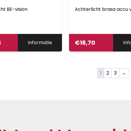
cht BE-vision
Achterlicht brasa accu 
5
€
16,70
Informatie
Inf
1
2
3
→