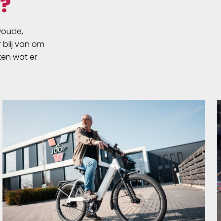
?
swoude,
 blij van om
ken wat er