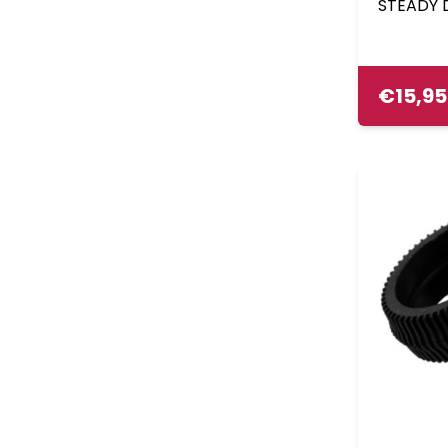
STEADY 
€
15,95