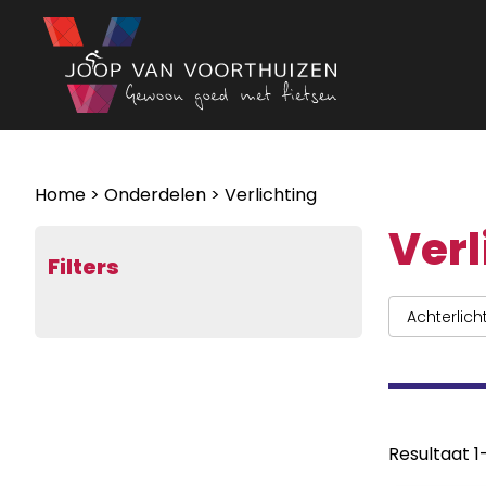
Ga naar de inhoud
Home
>
Onderdelen
> Verlichting
Verl
Filters
Achterlich
Resultaat 1