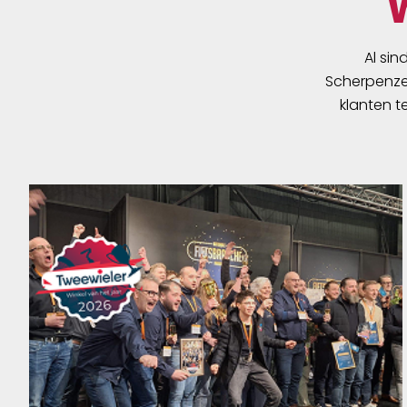
Al sin
Scherpenzee
klanten t