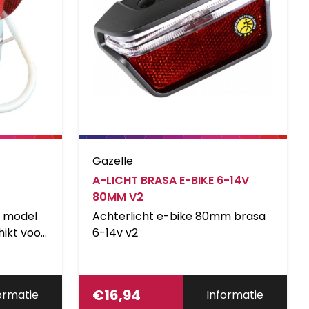
Gazelle
A-LICHT BRASA E-BIKE 6-14V
80MM V2
r model
Achterlicht e-bike 80mm brasa
ikt voor:
6-14v v2
uikt op
como U4.
€
16,94
ormatie
Informatie