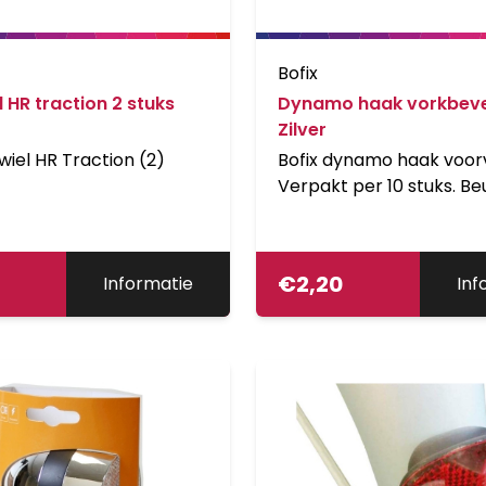
Bofix
 HR traction 2 stuks
Dynamo haak vorkbeve
Zilver
wiel HR Traction (2)
Bofix dynamo haak voor
Verpakt per 10 stuks. B
een banddynamo te mo
aan de voorvork.
€
2,20
Informatie
Inf