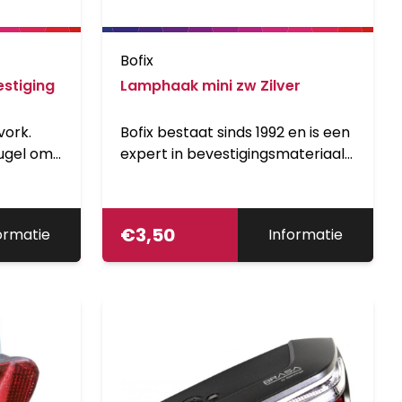
Bofix
stiging
Lamphaak mini zw Zilver
vork.
Bofix bestaat sinds 1992 en is een
eugel om
expert in bevestigingsmateriaal
nteren
voor fietsen en bromfietsen.
€
3,50
ormatie
Informatie