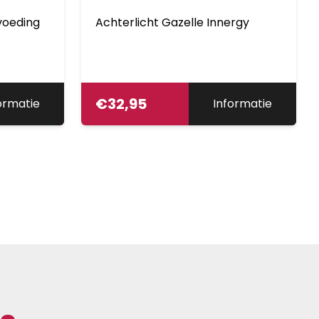
voeding
Achterlicht Gazelle Innergy
€
32,95
ormatie
Informatie