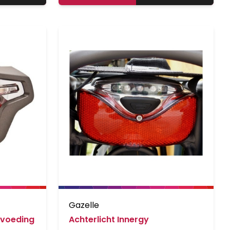
Gazelle
 voeding
Achterlicht Innergy