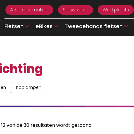
Afspraak maken
Showroom
Werkplaats
Fietsen
eBikes
Tweedehands fietsen
ichting
ten
Koplampen
–12 van de 30 resultaten wordt getoond