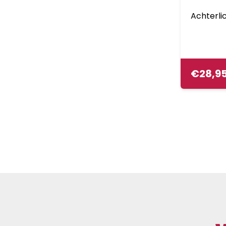
Achterli
€
28,9