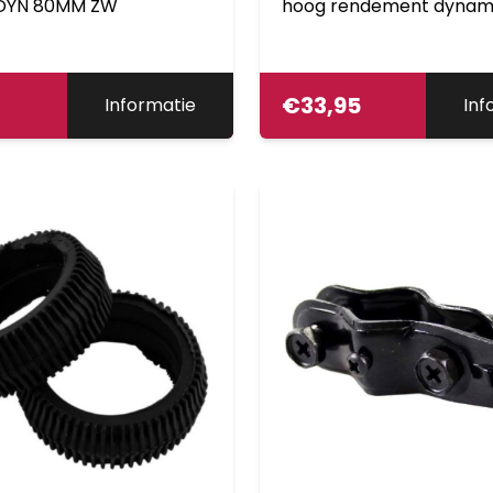
DYN 80MM ZW
hoog rendement dynam
voorzien van geavance
techniek en extra groot 
op kaart
€
33,95
Informatie
Inf