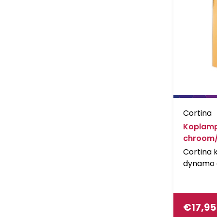
Cortina
Koplam
chroom
Cortina
dynamo 
connect
€
17,95