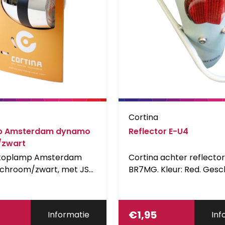
Cortina
p Amsterdam dynamo
Reflector E-U4
/zwart
 koplamp Amsterdam
Cortina achter reflecto
chroom/zwart, met JST
BR7MG. Kleur: Red. Gesch
oren draad
spatbordmontage, gebr
onder andere Cortina E
€
1,95
Informatie
Inf