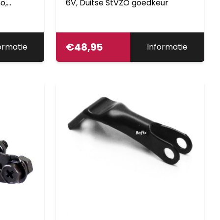
o,
6V, Duitse StVZO goedkeur
erde
loopwiel,
€
48,95
ormatie
Informatie