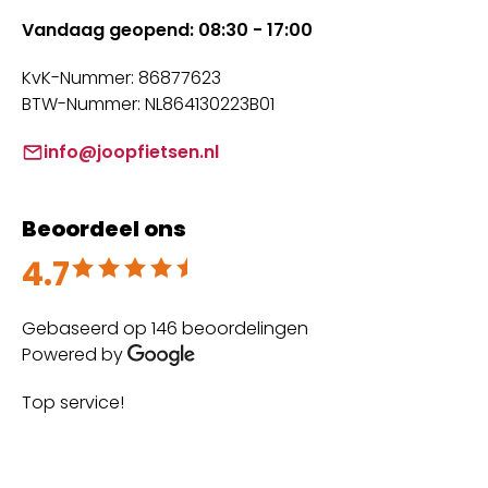
Vandaag geopend: 08:30 - 17:00
KvK-Nummer: 86877623
BTW-Nummer: NL864130223B01
info@joopfietsen.nl
Beoordeel ons
4.7
Beoordeeld met 4.7 uit 5
Gebaseerd op 146 beoordelingen
Powered by
The best customer service and great experience
Su
with high quality maintenance 👌