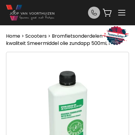
Ga naar de inhoud
Home
>
Scooters
>
Bromfietsonderdelen
> A-
kwaliteit Smeermiddel olie zundapp 500mL fles