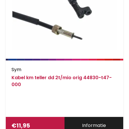
Sym
Kabel km teller dd 2t/mio orig 44830-t47-
000
€
11,95
Informatie