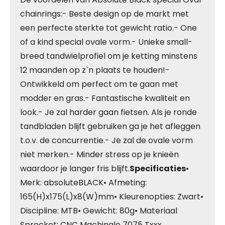
chainrings:- Beste design op de markt met
een perfecte sterkte tot gewicht ratio.- One
of a kind special ovale vorm.- Unieke small-
breed tandwielprofiel om je ketting minstens
12 maanden op z`n plaats te houden!-
Ontwikkeld om perfect om te gaan met
modder en gras.- Fantastische kwaliteit en
look.- Je zal harder gaan fietsen. Als je ronde
tandbladen blijft gebruiken ga je het afleggen
t.o.v. de concurrentie.- Je zal de ovale vorm
niet merken.- Minder stress op je knieën
waardoor je langer fris blijft.
Specificaties
•
Merk: absoluteBLACK• Afmeting:
165(H)x175(L)x8(W)mm• Kleurenopties: Zwart•
Discipline: MTB• Gewicht: 80g• Materiaal
Sprocket: CNC Machinale 7075 Txxx