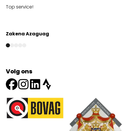
Top service!
Th
wi
Zakena Azaguag
A
Volg ons
Onze partners