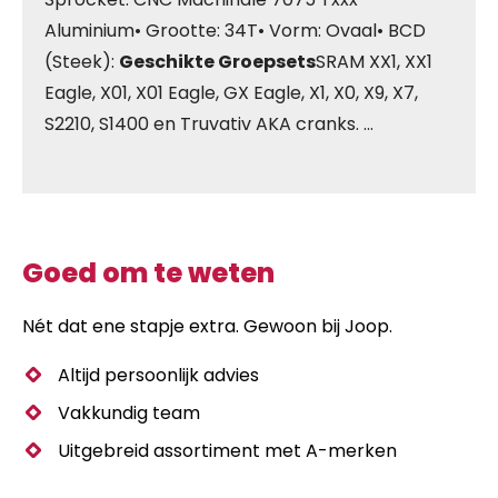
Aluminium• Grootte: 34T• Vorm: Ovaal• BCD
(Steek):
Geschikte Groepsets
SRAM XX1, XX1
Eagle, X01, X01 Eagle, GX Eagle, X1, X0, X9, X7,
S2210, S1400 en Truvativ AKA cranks. …
Goed om te weten
Nét dat ene stapje extra. Gewoon bij Joop.
Altijd persoonlijk advies
Vakkundig team
Uitgebreid assortiment met A-merken