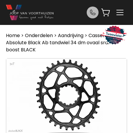
Ga naar de inhoud
Home
>
Onderdelen
>
Aandrijving
>
Cassettes
>
Absolute Black Ab tandwiel 34 dm ovaal sram
boost BLACK