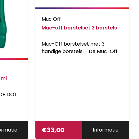
Muc Off
Muc-off borstelset 3 borstels
Muc-Off borstelset met 3
handige borstels: - De Muc-Off
Soft Washing Brush is speciaal
ontwikkeld om je fiets goed
schoon te maken. Het unieke
0ml
design zorgt ervoor dat de
borstel niet uit je handen zal
TOF DOT
glippen, heeft een grote kop om
een groot oppervlak te kunnen
reinigen en heeft een rubberen
rand om je materiaal te
beschermen. - De Muc-Off
€
33,00
ormatie
Informatie
Detailing Brush is ideaal om de