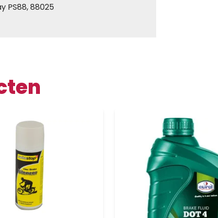
ay PS88, 88025
cten