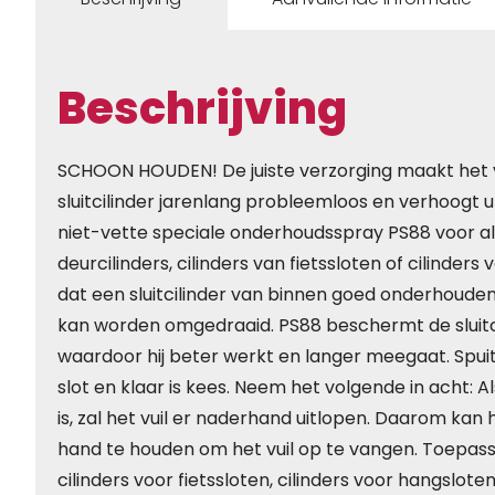
Beschrijving
SCHOON HOUDEN! De juiste verzorging maakt het ve
sluitcilinder jarenlang probleemloos en verhoogt
niet-vette speciale onderhoudsspray PS88 voor alle
deurcilinders, cilinders van fietssloten of cilinder
dat een sluitcilinder van binnen goed onderhouden 
kan worden omgedraaid. PS88 beschermt de sluitcil
waardoor hij beter werkt en langer meegaat. Spuit h
slot en klaar is kees. Neem het volgende in acht: Als
is, zal het vuil er naderhand uitlopen. Daarom kan h
hand te houden om het vuil op te vangen. Toepassi
cilinders voor fietssloten, cilinders voor hangslot