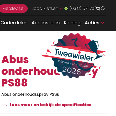
Fietslease
Joop Fietsen
(0318) 571 761
Onderdelen
Accessoires
Kleding
Acties
Abus
onderhoudsspray
PS88
Abus onderhoudsspray PS88
Lees meer en bekijk de specificaties