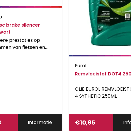
p
sc brake silencer
wart
ere prestaties op
mmen van fietsen en
tsen. SwissStop Disc
encer is een high-
Eurol
nce biologisch
Remvloeistof DOT4 25
baar remmenreiniger.
OLIE EUROL REMVLOEIS
4 SYTHETIC 250ML
8
€
10,95
Informatie
Inf