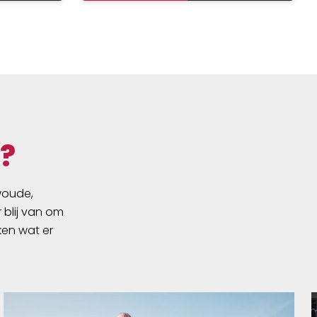
lastige plekken te bereiken en
goed schoon te maken. Door het
unieke design kan de borstel niet
uit je handen glippen. Het komt
met duurzame nylon borstels en
een rubberen beschermrand
om je materiaal niet te
beschadigen. - De Muc-Off Claw
Brush komt met drie hoge
?
kwaliteit nylon borstels en een
schraper om het modder
gemakkelijk weg te kunnen
swoude,
halen. Het is perfect om je
 blij van om
ketting, cassette en tandwielen
ken wat er
mee schoon te maken.