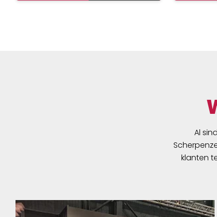
Al sin
Scherpenzee
klanten t