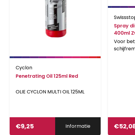
Swisssto
Spray di
400ml Z
Voor bet
schijfre
motorfie
Brake Sil
Cyclon
performa
Penetrating Oil 125ml Red
afbreek
OLIE CYCLON MULTI OIL 125ML
€
9,25
€
52,0
Informatie