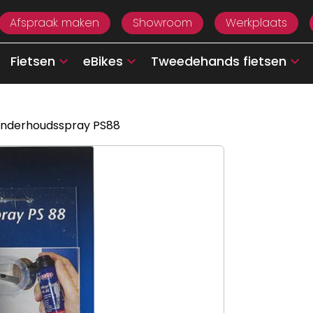
Afspraak maken
Showroom
Werkplaats
Fietsen
eBikes
Tweedehands fietsen
onderhoudsspray PS88