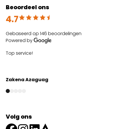
Beoordeel ons
4.7
Beoordeeld met 4.7 uit 5
Gebaseerd op 146 beoordelingen
Powered by
Top service!
Th
wi
Zakena Azaguag
A
Volg ons