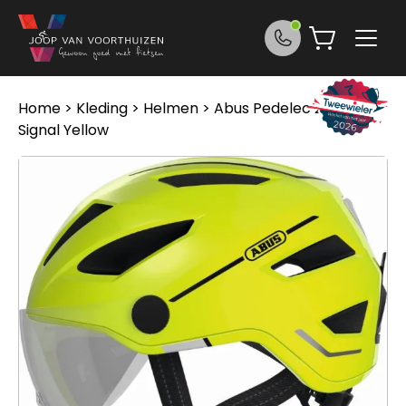
Ga naar de inhoud
Home
>
Kleding
>
Helmen
> Abus Pedelec 2.0 ACE
Signal Yellow