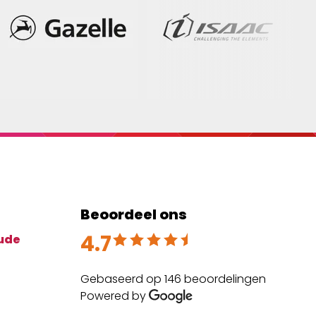
 is de
en.
Beoordeel ons
4.7
Beoordeeld met 4.7 uit 5
ude
Gebaseerd op 146 beoordelingen
Powered by