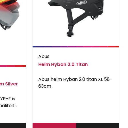
Abus
Helm Hyban 2.0 Titan
Abus helm Hyban 2.0 titan XL 58-
m Silver
63cm
YP-E is
aliteit
e
 van
 een