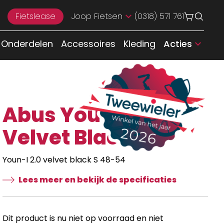
Fietslease
Joop Fietsen
(0318) 571 761
Onderdelen
Accessoires
Kleding
Acties
Abus Youn-I 2.0
Velvet Black
Youn-I 2.0 velvet black S 48-54
Lees meer en bekijk de specificaties
Dit product is nu niet op voorraad en niet