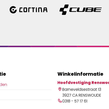
meer dan een helm - het
metgezel die ze verdien
tie
Winkelinformatie
Hoofdvestiging Renswo
jden
Barneveldsestraat 13
3927 CA RENSWOUDE
0318 - 57 17 61