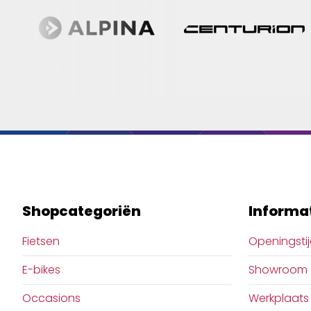
meer dan een helm - het is de
metgezel die ze verdienen.
Shopcategoriën
Informa
Fietsen
Openingsti
E-bikes
Showroom
Occasions
Werkplaats