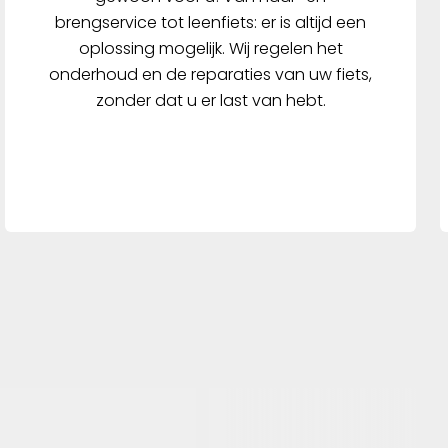
 NTA-
brengservice tot leenfiets: er is altijd een
eerste
oplossing mogelijk. Wij regelen het
aal is
onderhoud en de reparaties van uw fiets,
lec-
zonder dat u er last van hebt.
NTA-
betere
terkant
pen en
chten
en die
alle
oor de
een het
n maar
n voor
de HYP-E