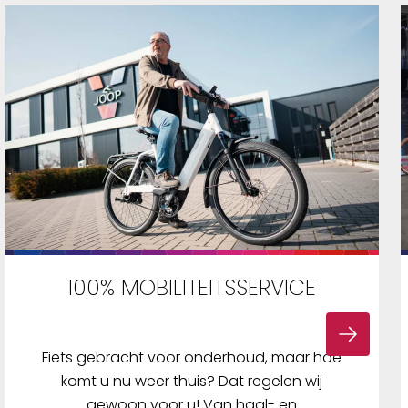
t een
et stuur
zer
enen en
hting
eren.
te
regeld
systeem:
kunt u de
gen van
en met
100% MOBILITEITSSERVICE
ssing is
ersport
n in elk
Meer
Fiets gebracht voor onderhoud, maar hoe
ike De
komt u nu weer thuis? Dat regelen wij
de
gewoon voor u! Van haal- en