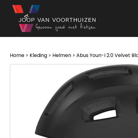
Ga naar de inhoud
Home
>
Kleding
>
Helmen
> Abus Youn-I 2.0 Velvet Bl