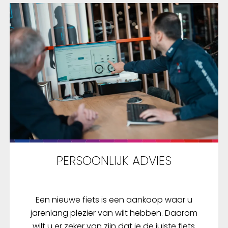
premium-uitstraling. Me
afstandsbediening aan h
kunt u de richtingaanwij
activeren, intuïtief bedi
een verandering van ric
duidelijk en op tijd signal
Comfort bij elk weer De
ventilatie in het bovens
hoofdgedeelte wordt ge
door een slim ventilatie
Als het weer verandert, 
royale ventilatieopenin
de helm eenvoudig sluit
PERSOONLIJK ADVIES
de VentCover. Deze oplo
geïnspireerd op de wint
en is bedoeld om forenze
seizoen te begeleiden. 
Een nieuwe fiets is een aankoop waar u
bescherming op de e-b
jarenlang plezier van wilt hebben. Daarom
HYP-E voldoet ook aan 
wilt u er zeker van zijn dat je de juiste fiets