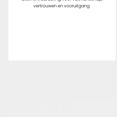
strenge normen van de NTA-
vertrouwen en vooruitgang.
norm 8776 - 's werelds eerste
veiligheidsnorm die speciaal is
ontwikkeld voor S-pedelec-
rijders. Helmen met de NTA-
norm worden getest bij
aanzienlijk hogere
botssnelheden, bieden betere
bescherming bij de achterkant
van het hoofd en de slapen en
kunnen hogere botskrachten
absorberen. Voor forenzen die
365 dagen per jaar en in alle
weersomstandigheden voor de
fiets kiezen, die niet alleen het
beste van zichzelf eisen maar
ook van hun uitrusting en voor
wie veiligheid het
allerbelangrijkste is, is de HYP-E