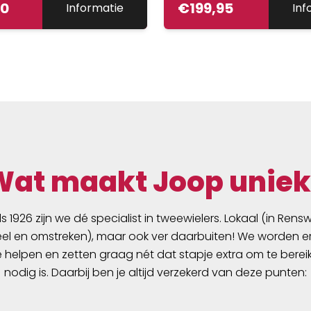
00
€
199,95
Informatie
Inf
365-graden benadering
helm tegemoet aan hun
commitment om het hel
door duurzamere mobili
de fiets te promoten. Ee
karakteristiek
verlichtingsconcept be
uit achterlicht, koplamp
richtingaanwijzers, geïn
op de auto-industrie, zo
Wat maakt Joop uniek
zichtbaarheid rondom e
benadrukt de aanwezigh
fietsers op drukke wegen
ds 1926 zijn we dé specialist in tweewielers. Lokaal (in Ren
omstandigheden met sl
l en omstreken), maar ook ver daarbuiten! We worden er
zicht. De voor- en achte
e helpen en zetten graag nét dat stapje extra om te berei
zijn geïntegreerd in het
nodig is. Daarbij ben je altijd verzekerd van deze punten:
meerschalenontwerp v
HYP-E en benadrukken z