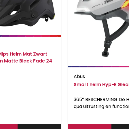
Mips Helm Mat Zwart
n Matte Black Fade 24
Abus
Smart helm Hyp-E Glea
365° BESCHERMING De H
qua uitrusting en function
volledig afgestemd op d
behoeften en levensstijl
stedelijke forenzen. Met