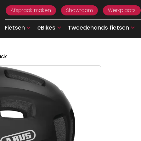
Afspraak maken
Showroom
Werkplaats
Fietsen
eBikes
Tweedehands fietsen
ack