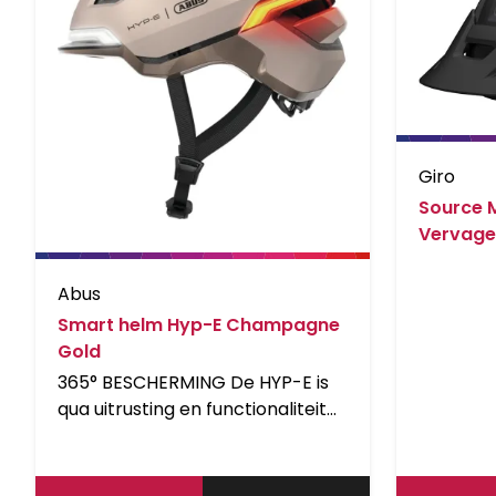
Giro
Source 
Vervage
Abus
Smart helm Hyp-E Champagne
Gold
365° BESCHERMING De HYP-E is
qua uitrusting en functionaliteit
volledig afgestemd op de
behoeften en levensstijl van
stedelijke forenzen. Met een