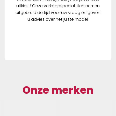
strenge normen van de
uitkiest! Onze verkoopspecialisten nemen
norm 8776 - 's werelds 
uitgebreid de tijd voor uw vraag én geven
veiligheidsnorm die speci
u advies over het juiste model.
ontwikkeld voor S-pede
rijders. Helmen met de 
norm worden getest bij
aanzienlijk hogere
botssnelheden, bieden 
bescherming bij de ach
van het hoofd en de sla
kunnen hogere botskra
absorberen. Voor forenz
365 dagen per jaar en in 
weersomstandigheden v
Onze merken
fiets kiezen, die niet all
beste van zichzelf eise
ook van hun uitrusting e
wie veiligheid het
allerbelangrijkste is, is 