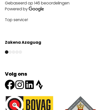
Gebaseerd op 146 beoordelingen
Powered by
Top service!
Th
wi
Zakena Azaguag
A
Volg ons
Onze partners