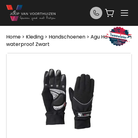
Ga naar de inhoud
Home
>
Kleding
>
Handschoenen
> Agu Handschoen
waterproof Zwart