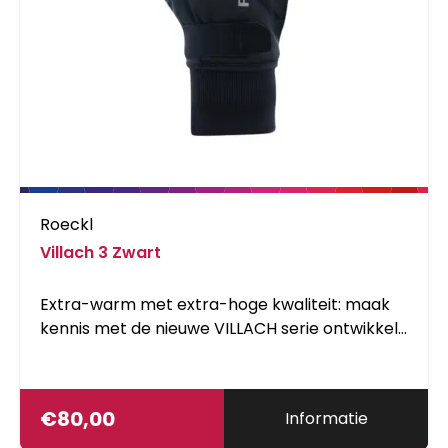
Roeckl
Villach 3 Zwart
Extra-warm met extra-hoge kwaliteit: maak
kennis met de nieuwe VILLACH serie ontwikkeld
door ROECKL SPORTS. Dankzij de VILLACH-
handschoenen kunnen fietsers ook in de
winter alle elementen trotseren. Ja, zelfs op
€
80,00
Informatie
hele koude dagen. De VILLACH 3-serie is in een