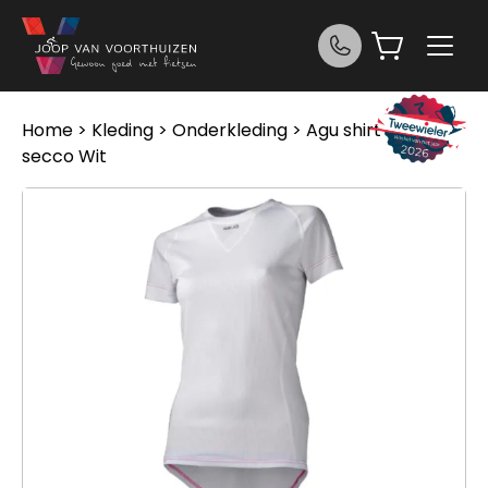
Ga naar de inhoud
Home
>
Kleding
>
Onderkleding
> Agu shirt km
secco Wit