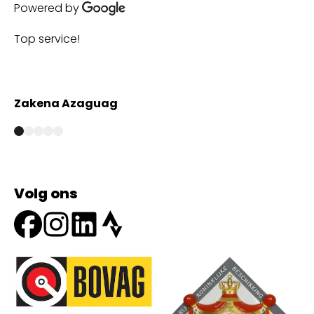
Powered by
Top service!
Th
wi
Zakena Azaguag
A
Volg ons
Onze partners