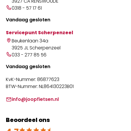
3927 CA RENSWOUDE
0318 - 57 17 61
Vandaag gesloten
Servicepunt Scherpenzeel
Beukenlaan 34a
3925 JL Scherpenzeel
033 - 277 85 56
Vandaag gesloten
KvK-Nummer: 86877623
BTW-Nummer: NL864130223B01
info@joopfietsen.nl
Beoordeel ons
Beoordeeld met 4.7 uit 5