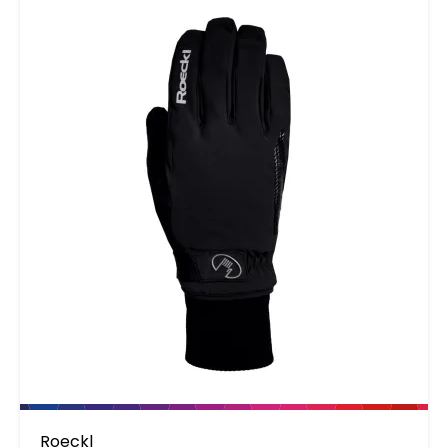
SYSTEEM, XRD®-technologie, AIR-FLOW-
SYSTEEM, ALL-WEATHER-GRIP, reflecterende
details, badstof duim.
Roeckl