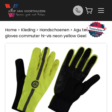
Ga naar de inhoud
Home
>
Kleding
>
Handschoenen
> Agu tech rain
gloves commuter hi-vis neon yellow Geel