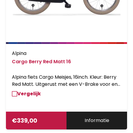
Alpina
Cargo Berry Red Matt 16
Alpina fiets Cargo Meisjes, 16inch. Kleur: Berry
Red Matt. Uitgerust met een V-Brake voor en
een remnaaf achter, inclusief voordrager en
Vergelijk
aluminium frame. Kleurnummer: YS 9037-1
Matt.
€
339,00
Informatie