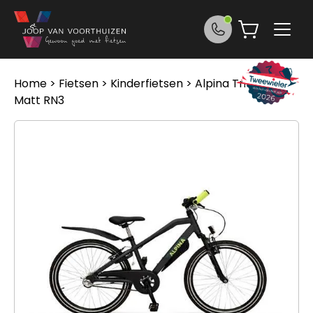
Ga naar de inhoud
Home
>
Fietsen
>
Kinderfietsen
> Alpina Trial Black
Matt RN3