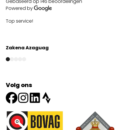
Gebaseerd op 146 beoordelingen
Powered by
Top service!
Th
wi
Zakena Azaguag
A
Volg ons
Onze partners