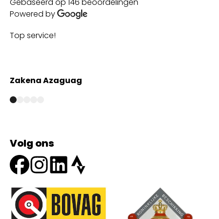
Gebaseerd op 146 beoordelingen
Powered by
Top service!
Th
wi
Zakena Azaguag
A
Volg ons
Onze partners