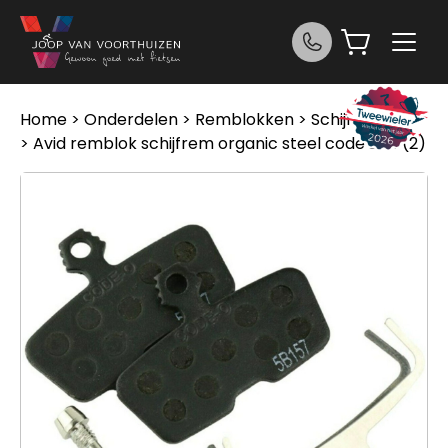
Ga naar de inhoud
Home
>
Onderdelen
>
Remblokken
>
Schijfremmen
> Avid remblok schijfrem organic steel code 2011 (2)