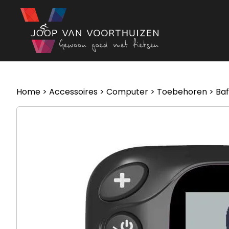
Ga naar de inhoud
Home
>
Accessoires
>
Computer
>
Toebehoren
> Baf