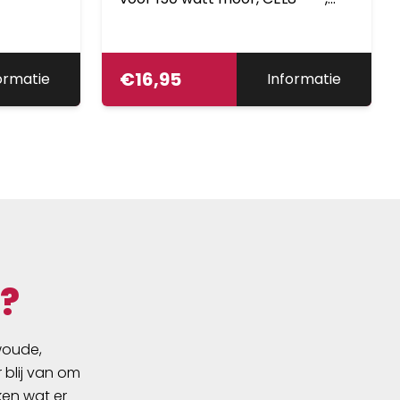
CED7D5**, CEC7D**BL
€
16,95
ormatie
Informatie
?
swoude,
 blij van om
ken wat er