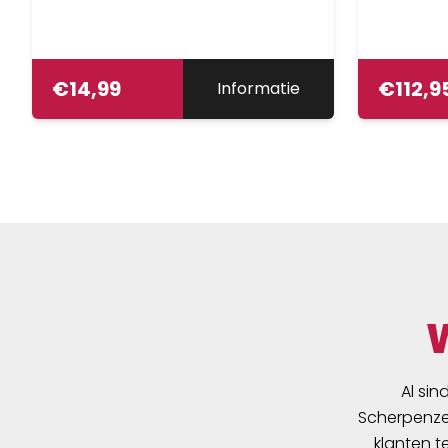
€
14,99
€
112,9
Informatie
Al sin
Scherpenzee
klanten t