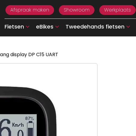
Afspraak maken
Showroom
Werkplaats
Fietsen
eBikes
Tweedehands fietsen
ang display DP C15 UART