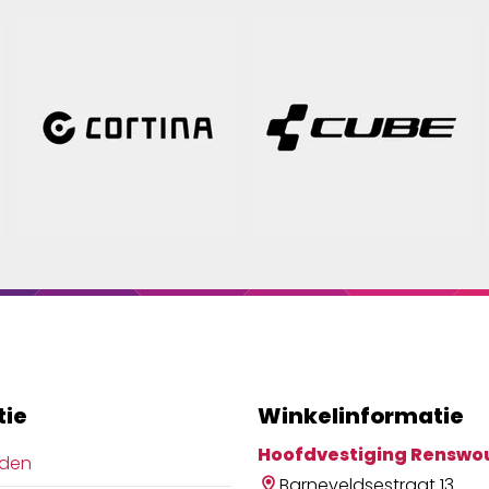
tie
Winkelinformatie
Hoofdvestiging Renswo
jden
Barneveldsestraat 13