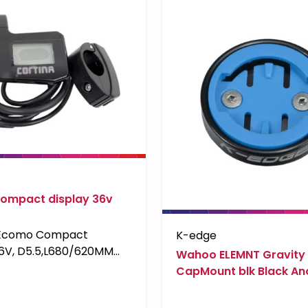
ompact display 36v
 Ecomo Compact
K-edge
36V, D5.5,L680/620MM
Wahoo ELEMNT Gravity
CapMount blk Black An