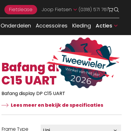
Fietslease
Joop Fietsen
(0318) 571 761
Onderdelen
Accessoires
Kleding
Acties
Bafang display DP
C15 UART
Bafang display DP C15 UART
Lees meer en bekijk de specificaties
Frame Type