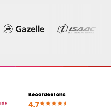
Beoordeel ons
4.7
Beoordeeld met 4.7 uit 5
ude