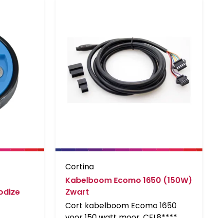
Cortina
Kabelboom Ecomo 1650 (150W)
odize
Zwart
Cort kabelboom Ecomo 1650
voor 150 watt moor, CEL8****,