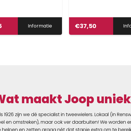
5
€
37,50
Informatie
Inf
Wat maakt Joop uniek
ds 1926 zijn we dé specialist in tweewielers. Lokaal (in Ren
l en omstreken), maar ook ver daarbuiten! We worden er
e helpen en zetten graag nét dat stapje extra om te berei