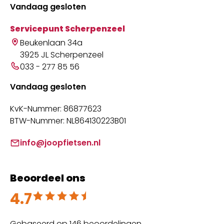
Vandaag gesloten
Servicepunt Scherpenzeel
Beukenlaan 34a
3925 JL Scherpenzeel
033 - 277 85 56
Vandaag gesloten
KvK-Nummer: 86877623
BTW-Nummer: NL864130223B01
info@joopfietsen.nl
Beoordeel ons
4.7
Beoordeeld met 4.7 uit 5
Gebaseerd op 146 beoordelingen