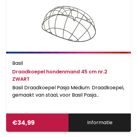
temperatuur lager dan 15 graden.
Basil
Draadkoepel hondenmand 45 cm nr.2
ZWART
Basil Draadkoepel Pasja Medium. Draadkoepel,
gemaakt van staal, voor Basil Pasja
hondenfietsmand ter voorkoming dat de hond
uit de mand kan springen. Geschikt voor zowel
Senna (RMDH54016) als MIK variant
€
34,99
Informatie
(RMDH54022) van de Medium Pasja
dierenmand. Afmetingen: 45 x 36 x 27 cm