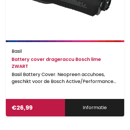
Basil
Battery cover drageraccu Bosch lime
ZWART
Basil Battery Cover. Neopreen accuhoes,
geschikt voor de Bosch Active/Performance
Line drageraccu. Ter bescherming van accu
tegen kou, schokken en beschadigingen, 4,5
mm dik neopreen, Black Lime. Speciale
€
26,99
Informatie
openingen zorgen ervoor dat je zonder
problemen de accuduur kunt nagaan.
Gebruiksadvies: gebruik de hoes bij een