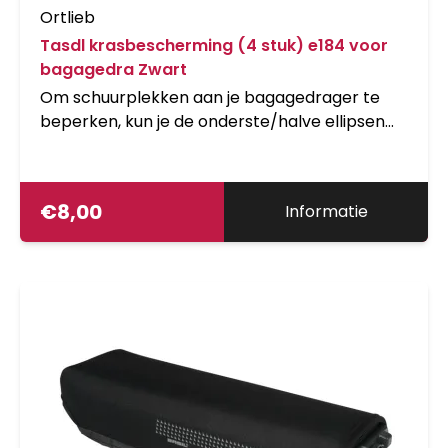
Ortlieb
Tasdl krasbescherming (4 stuk) e184 voor
bagagedra Zwart
Om schuurplekken aan je bagagedrager te
beperken, kun je de onderste/halve ellipsen
voorzien van deze schuimelementen. Geschikt
voor alle modellen met het QL1 of QL2
systeem.
€
8,00
Informatie