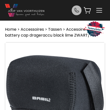
Ga naar de inhoud
Home
>
Accessoires
>
Tassen
>
Accesoires
> Basil
battery cap drageraccu black lime ZWART/LIME