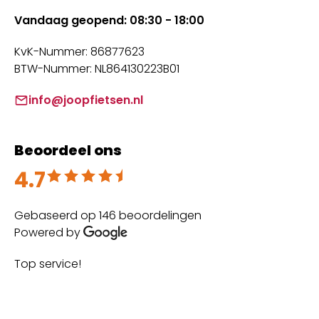
Vandaag geopend: 08:30 - 18:00
KvK-Nummer: 86877623
BTW-Nummer: NL864130223B01
info@joopfietsen.nl
Beoordeel ons
4.7
Beoordeeld met 4.7 uit 5
Gebaseerd op 146 beoordelingen
Powered by
Top service!
Th
wi