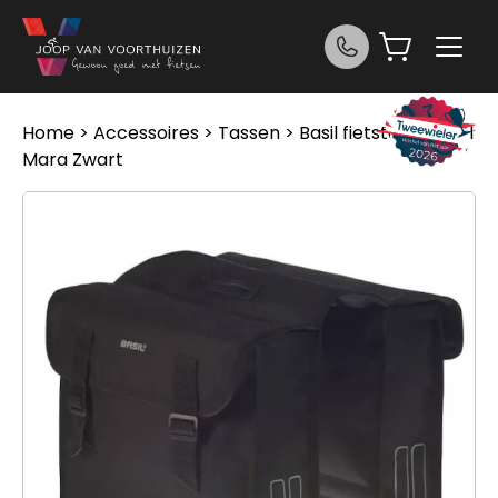
Ga naar de inhoud
Home
>
Accessoires
>
Tassen
> Basil fietstas dubbel
Mara Zwart