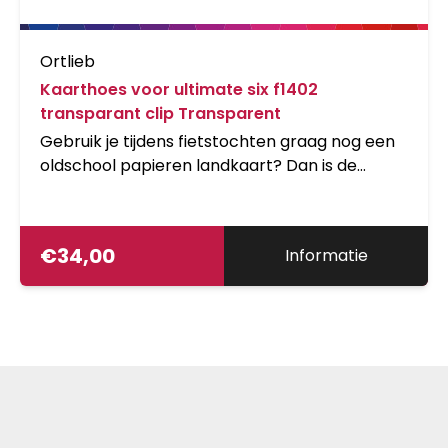
Ortlieb
Kaarthoes voor ultimate six f1402
transparant clip Transparent
Gebruik je tijdens fietstochten graag nog een
oldschool papieren landkaart? Dan is de
waterdichte ORTLIEB Map Case een nuttige
aanvulling op jouw ORTLIEB Ultimate stuurtas.
De Map Case is eenvoudig en snel te
€
34,00
Informatie
bevestigen en af te nemen, en desgewenst op
te vouwen. Uiteraard kun je de Map Case ook
gebruiken tijdens het wandelen.