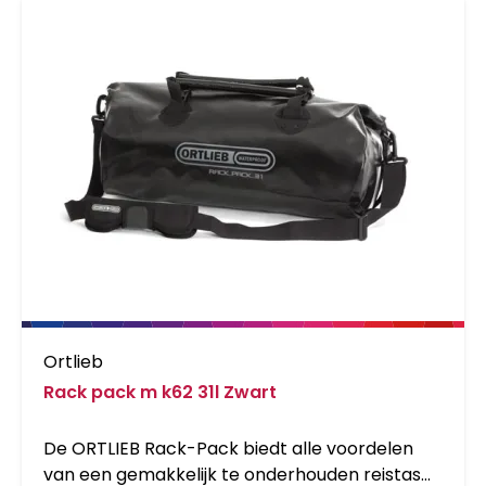
eenvoudig aan de fiets hangen of eraf halen.
Verder zorgt een schouderband voor een
optimaal draagcomfort wanneer je te voet
bent.
Ortlieb
Rack pack m k62 31l Zwart
De ORTLIEB Rack-Pack biedt alle voordelen
van een gemakkelijk te onderhouden reistas