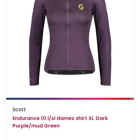
Scott
Endurance 10 l/sl dames shirt XL Dark
Purple/mud Green