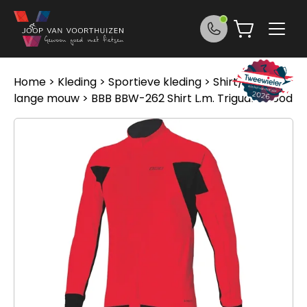
Ga naar de inhoud
Home
>
Kleding
>
Sportieve kleding
>
Shirt/jack
lange mouw
> BBB BBW-262 Shirt L.m. Triguard Rood