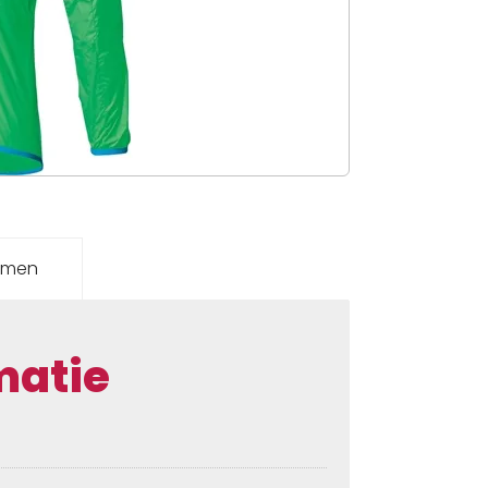
emen
matie