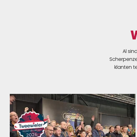
Al sin
Scherpenzee
klanten t