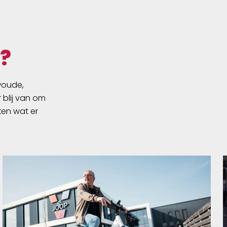
Section broek nu snel en zeer
klein op te vouwen in de eigen
zak.
?
swoude,
 blij van om
ken wat er