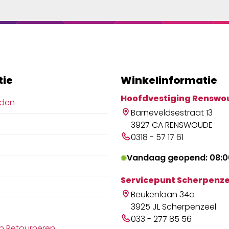
tie
Winkelinformatie
Hoofdvestiging Renswo
jden
Barneveldsestraat 13
3927 CA RENSWOUDE
0318 - 57 17 61
Vandaag geopend: 08:00
Servicepunt Scherpenze
Beukenlaan 34a
3925 JL Scherpenzeel
033 - 277 85 56
n Retourneren