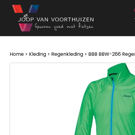
Ga naar de inhoud
Home
>
Kleding
>
Regenkleding
> BBB BBW-266 Regen