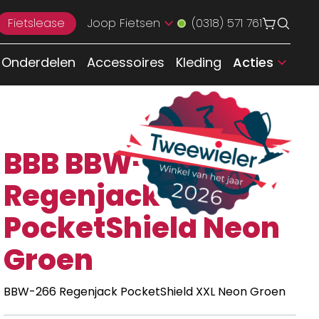
Fietslease
Joop Fietsen
(0318) 571 761
Onderdelen
Accessoires
Kleding
Acties
BBB BBW-266
Regenjack
PocketShield Neon
Groen
BBW-266 Regenjack PocketShield XXL Neon Groen