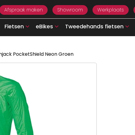
Afspraak maken
Showroom
Werkplaats
Fietsen
eBikes
Tweedehands fietsen
jack PocketShield Neon Groen