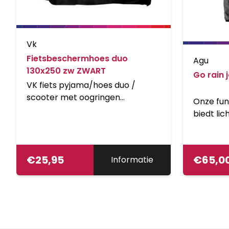
Vk
Fietsbeschermhoes duo
Agu
130x250 zw ZWART
Go rain 
VK fiets pyjama/hoes duo /
scooter met oogringen
Onze fun
130x250cm, zwart
biedt li
tegen de
aantrekkel
matte sto
€
25,95
€
65,0
Informatie
zeer thui
omgeving
klein op
nemen in
zodat je 
zitten.