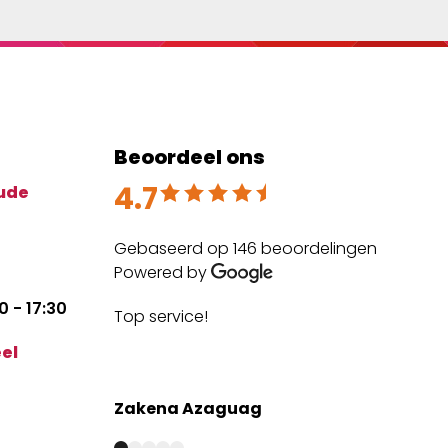
Beoordeel ons
4.7
Beoordeeld met 4.7 uit 5
ude
Gebaseerd op 146 beoordelingen
Powered by
 - 17:30
Top service!
The
expe
el
mai
Zakena Azaguag
Anm